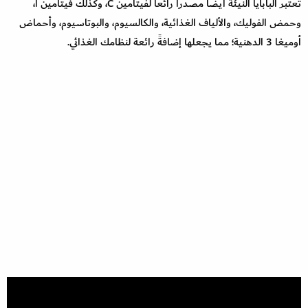
تعتبر البابايا النيئة أيضاً مصدراً رائعاً لفيتامين C، وكذلك فيتامين أ،
وحمض الفوليك، والألياف الغذائية، والكالسيوم، والبوتاسيوم، وأحماض
أوميغا 3 الدهنية؛ مما يجعلها إضافةً رائعة لنظامك الغذائي.