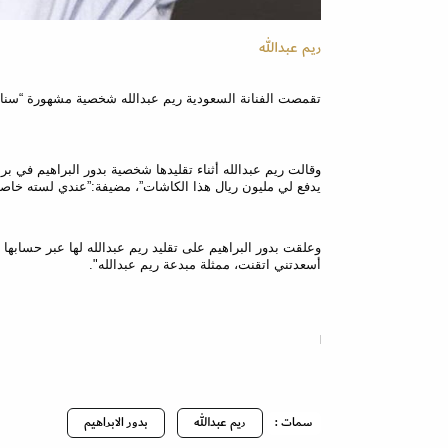
ريم عبدالله
تقمصت الفنانة السعودية ريم عبدالله شخصية مشهورة “سناب شات” بدور البر
وقالت ريم عبدالله أثناء تقليدها شخصية بدور البراهيم في برنامج "ستوديو21" 
يدفع لي مليون ريال هذا الكاشات”، مضيفة:”عندي لسته خاص
وعلقت بدور البراهيم على تقليد ريم عبدالله لها عبر حسابه
أسعدتني اتقنت، ممثلة مبدعة ريم عبدالله".
سمات :
ريم عبدالله
بدور الابراهيم