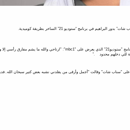
اهيم في برنامج “ستوديو 21” الساخر بطريقة كوميدية
.
الذي يعرض على "
mbc1
": "ارتاحي والله ما يشم مفارق رأسي إلا و
ة للي دخلهم محدود
”.
ا على "سناب شات" وقالت "أجمل وأرقى من يقلدني نشبه بعض كتير سبحان الله..فديت