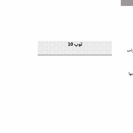
توب 10
احد
ها