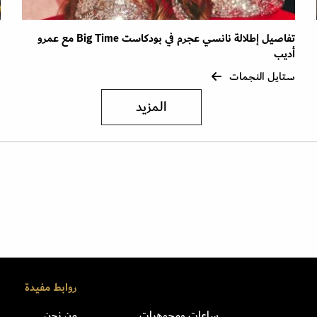
تفاصيل إطلالة نانسي عجرم في بودكاست Big Time مع عمرو
ص
أديب
ا
ستايل النجمات
س
المزيد
روابط مفيدة
ساعات ومجوهرات
من نحن