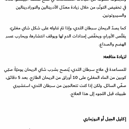
في تخفيض التوتّر، من خلال زيادة معدّل الأدرينالين والنورادرينالين
والسيروتونين.
كما يصدّ الريحان سرطان الثدي، وإذا تمّ تناوله على شكل شاي مغليّ،
يقلّص الأورام، ويخفّض إمدادات الدم لها ويوقف انتشارها، ويحارب عسر
الهضم والصداع.
لزيادة منافعه:
للمساعدة في علاج سرطان الثدي، يُنصح بشرب شاي الريحان يوميّاً: صبّي
كوبين من الماء المغليّ على 10 أوراق من الريحان الطازج. بعد 5 دقائق،
صفّي السائل. ولكن إذا كنت تتعالجين من سرطان الثدي، استشيري
طبيبك قبل اللجوء إلى هذا العلاج.
إكليل الجبل أو الروزماري