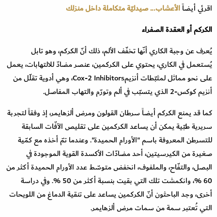
اقرئي أيضاً
الأعشاب... صيدليّة متكاملة داخل منزلك
الكركم أو العقدة الصفراء
يُعرف عن وجبة الكاري أنّها تخفّف الألم، ذلك أنّ الكركم، وهو تابل
يُستعمل في الكاري، يحتوي على الكركمين، عنصر مضادّ للالتهابات، يعمل
على نحو مماثل لمثبّطات أنزيمCox-2 Inhibitors، وهي أدوية تقلّل من
أنزيم كوكس-2 الذي يتسبّب في ألم وتورّم والتهاب المفاصل.
كما قد يمنع الكركم أيضاً سرطان القولون ومرض ألزهايمر، إذ وفقاً لتجربة
سريرية طبّية يمكن أن يساعد الكركمين على تقليص الآفّات السابقة
للتسرطن المعروفة باسم "الأورام الحميدة". وعندما تمّ أخذه مع كمّية
صغيرة من الكيرسيتين، أحد مضادّات الأكسدة القوية الموجودة في
البصل، والتفّاح، والملفوف، انخفض متوسّط عدد الأورام الحميدة أكثر من
60 %، وانكمشت تلك التي بقيت بنسبة أكثر من 50 %. وفي دراسة
أخرى، وجد الباحثون أنّ الكركمين يساعد على تنقية الدماغ من اللويحات
التي تُعتبر سمة من سمات مرض ألزهايمر.