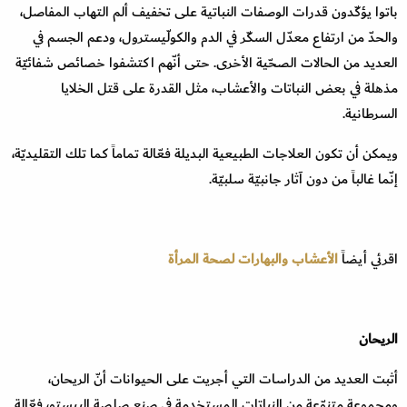
باتوا يؤكّدون قدرات الوصفات النباتية على تخفيف ألم التهاب المفاصل،
والحدّ من ارتفاع معدّل السكّر في الدم والكولّيسترول، ودعم الجسم في
العديد من الحالات الصحّية الأخرى. حتى أنّهم اكتشفوا خصائص شفائيّة
مذهلة في بعض النباتات والأعشاب، مثل القدرة على قتل الخلايا
السرطانية.
ويمكن أن تكون العلاجات الطبيعية البديلة فعّالة تماماً كما تلك التقليديّة،
إنّما غالباً من دون آثار جانبيّة سلبيّة.
اقرئي أيضاً
الأعشاب والبهارات لصحة المرأة
الريحان
أثبت العديد من الدراسات التي أجريت على الحيوانات أنّ الريحان،
ومجموعة متنوّعة من النباتات المستخدمة في صنع صلصة البيستو، فعّالة