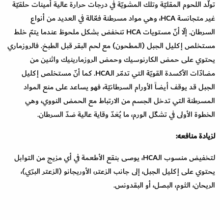
تولّد اللحوم المقليّة وتلك المشويّة في درجات حرارة عالية أمينات حلقيّة
غير متجانسة HCA، وهي مواد مسرطنة فعّالة في العديد من أنواع
السرطان. إلّا أنّ مستويات HCA تنخفض بشكل ملحوظ عندما يتمّ خلط
مستخلص إكليل الجبل (المطحون) مع لحم البقر قبل الطبخ. فالروزماري
يحتوي على حمض الكارنوسيك وحمض الروزمارينيك واثنين من
مضادّات الأكسدة القويّة التي تدمّر الـHCA. كما أنّ مستخلص إكليل
الجبل قد يوقف أيضاً الأورام السرطانيّة، فهو يساعد على منع المواد
المسرطنة التي تدخل الجسم من الارتباط مع الحمض النووي، وهي
الخطوة الأولى في تشكّل الورم، ما يُعَدّ وقاية عالية ضدّ السرطان.
لزيادة منافعه:
لتخفيض منسوب الـHCA، يوصى بنقع الأطعمة في أي مزيج من التوابل
يحتوي على إكليل الجبل، إلى جانب الزعتر، الأوريجانو (الزعتر البرّي)،
الريحان، الثوم، البصل، أو البقدونس.