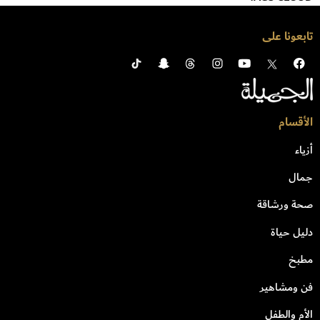
تابعونا على
الأقسام
أزياء
جمال
صحة ورشاقة
دليل حياة
مطبخ
فن ومشاهير
الأم والطفل