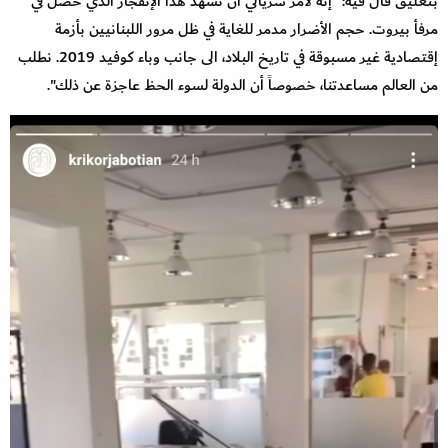
بتعليق قال فيه: "إنه لأمر سريالي أن نشهد هذا الإنفجار الذي حصل في
مرفأ بيروت. حجم الأضرار مدمر للغاية في ظل مرور اللبنانيين بأزمة
إقتصادية غير مسبوقة في تاريخ البلاد، الى جانب وباء كوفيد 2019. نطلب
من العالم مساعدتنا، خصوصاً أن الدولة لسوء الحظ عاجزة عن ذلك".