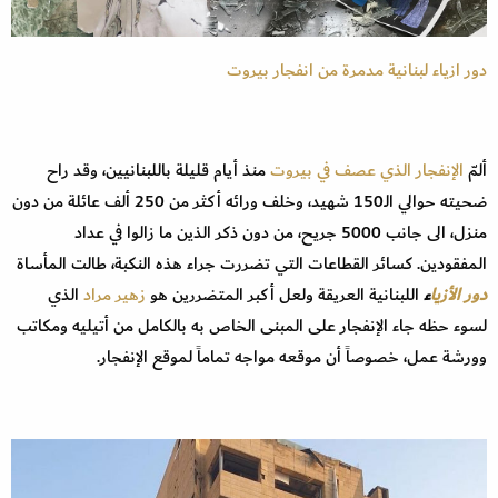
دور ازياء لبنانية مدمرة من انفجار بيروت
ألمّ
الإنفجار الذي عصف في بيروت
منذ أيام قليلة باللبنانيين، وقد راح
ضحيته حوالي الـ150 شهيد، وخلف ورائه أكثر من 250 ألف عائلة من دون
منزل، الى جانب 5000 جريح، من دون ذكر الذين ما زالوا في عداد
المفقودين. كسائر القطاعات التي تضررت جراء هذه النكبة، طالت المأساة
دور الأزيا
ء
اللبنانية العريقة ولعل أكبر المتضررين هو
زهير مراد
الذي
لسوء حظه جاء الإنفجار على المبنى الخاص به بالكامل من أتيليه ومكاتب
وورشة عمل، خصوصاً أن موقعه مواجه تماماً لموقع الإنفجار.