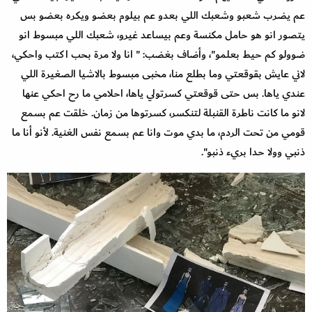
عم يضرب شعبو وشعبك اللي بعدو عم بيلوم بعضو ويكره بعضو بس
يتصور انو هو حامل مكنسة وعم بيساعد غيرو، شعبك اللي مبسوط انو
ضوولو كم حيط بعلمو"، وأضاف بغضب: " انا ولا مرة بحب اكتب واحكي،
لاني عايش بقوقعتي وما بطلع منا، مخبى مبسوط بالاشيا الصغيرة اللي
عندي ياها. بس حتى قوقعتي كسرتولي ياها، احلامي ما رح احكي عنها
لانو ما كانت ناطرة القنبلة لتنكسر، كسرتوها من زمان. خلقت عم بسمع
قومي من تحت الردم، ما بدي موت وانا عم بسمع نفس الغنية. لأنو أنا ما
ذنبي وولا حدا بريء ذنبو".