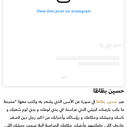
View this post on Instagram
on
حسين بظاظا
عبر
حسين بظاظا
في صورة عن الأسى الذي يشعر به، وكتب معها: "محرمة
ما بكب بارضك، كبيتي الدني عراسنا. اي بدي لومك، و بدي لوم شعبك و
ناسك وجيشك وحكامك و رؤسائك وأحزابك من اكبر رجل دين لاصغر
خاروف اللي حاملتيهم عأرضك. حكامك الحرامية البلا ضمير، جيشك اللي