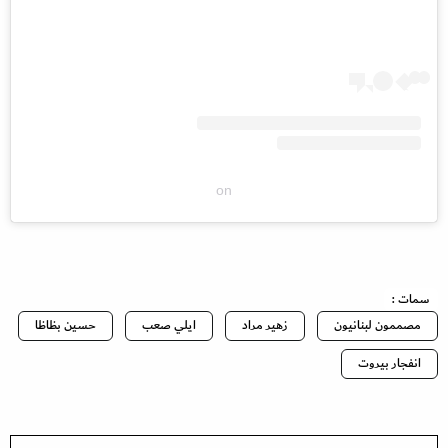
on
سمات :
مصممون لبنانيون
زهير مراد
ايلي صعب
حسين بظاظا
انفجار بيروت