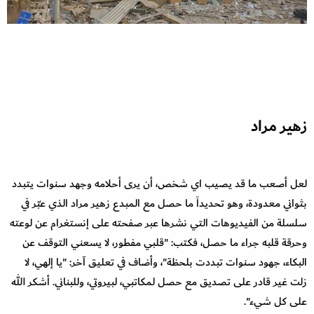
زهير مراد
لعل أصعب ما قد يصيب اي شخص، أن يرى أحلامه وجهد سنوات يتبدد
بثواني معدودة، وهو تحديداً ما حصل مع المبدع زهير مراد الذي عبّر في
سلسلة من الفيديوهات التي نشرها عبر صفحته على إنستغرام عن لوعته
وحرقة قلبه جراء ما حصل، فكتب: "قلبي مفطور، لا يسعني التوقف عن
البكاء، جهود سنوات تبددت بلحظة"، وأضاف في تعليق آخر: "يا إلهي، لا
زلت غير قادر على تصديق مع حصل لمكاتبي، لبيروتي، وللبناني. أشكر الله
على كل شيء".