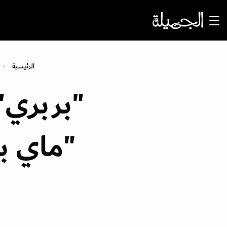
الرئيسية
"بربري" 
"ماي ب