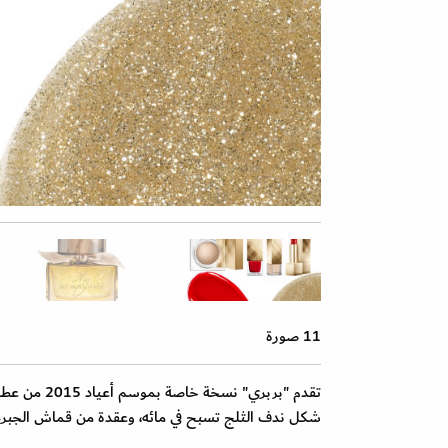
11 صورة
شكل ندف الثلج تسبح في مائه، وعقدة من قماش الجبردين الذهب