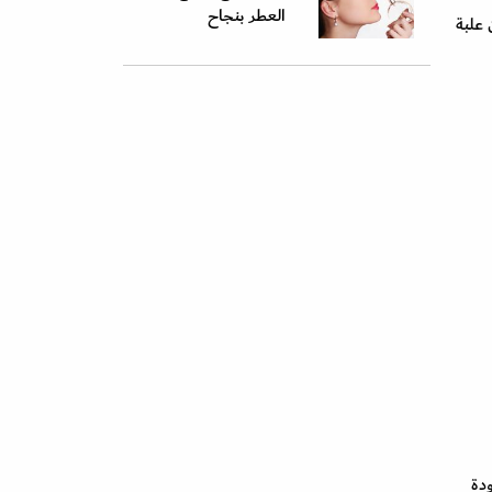
العطر بنجاح
لهـذا الموسم؛ وهو متوفر بلون البشرة اللماع (رقم 1) ضمن علبة
هبية محدودة