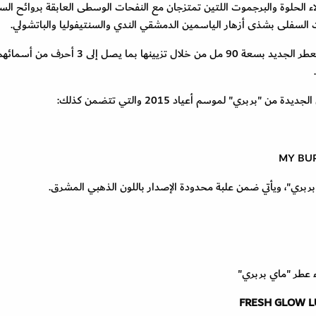
لاء الحلوة والبرجموت اللتين تمتزجان مع النفحات الوسطى العابقة بروائح ال
ات السفلى بشذى أزهار الياسمين الدمشقي الندي والسنتيفوليا والباتشولي.
ويمكن للعملاء إضفاء طابعهم الخاص على قارورة ماء العطر الجديد بسعة 90 مل من خلال تزيينها بما يصل إ
بري" لموسم أعياد 2015 والتي تتضمن كذلك:
MY BU
بري"، ويأتي ضمن علبة محدودة الإصدار باللون الذهبي المشرق.
 عطر "ماي بربري"
FRESH GLOW L