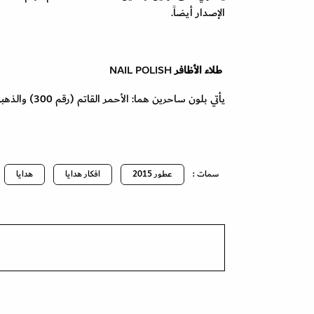
الإصدار أيضاً.
طلاء الأظافر
NAIL POLISH
يأتي بلون ساحرين هما: الأحمر القاتم (رقم 300) والذهبي المشرق محدود الإصدار (رقم 449)، وضمن علبة ذهبية محدودة الإصدار أيضاً.
سمات :
عطور 2015
افكار هدايا
هدايا