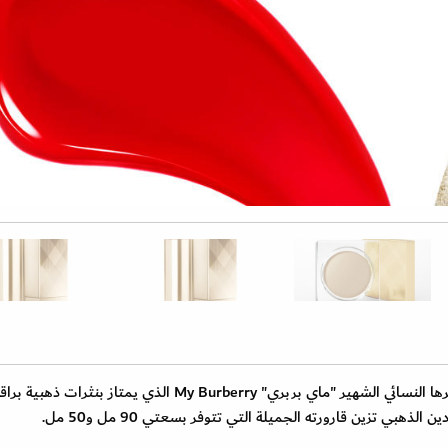
تقدم "بربري" نسخة خاصة بموسم أعياد 2015 من عطرها النسائي الشهير "ماي بربري" My Burberry الذي يمتاز بن
ي تزين قارورته الجميلة التي تتوفر بسعتي 90 مل و50 مل.