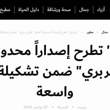
أزياء
جمال
صحة ورشاقة
دليل الحياة
مطبخ
جمال
عطور
"بربري" تطرح إصداراً محدوداً لعطر "ماي بربري" ضمن تشكيلة
تطرح إصداراً محدود
ربري" ضمن تشكيلة
واسعة
بيروت
الجميلة
07 نوفمبر 2015