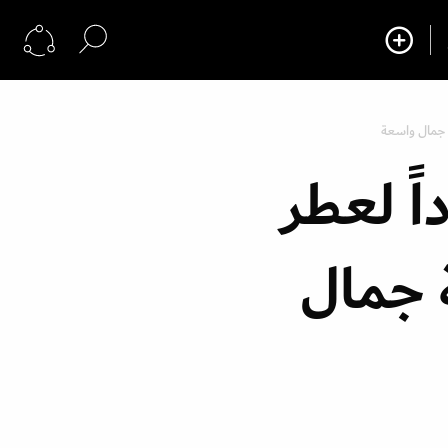
 جمال واسعة
اً لعطر
 جمال