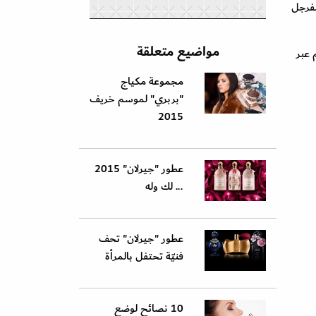
سفرجل
مواضيع متعلقة
لى 3 أحرف من أسمائهم عبر
مجموعة مكياج
"بربري" لموسم خريف
2015
عطور "جيرلان" 2015
... لك وله
عطور "جيرلان" تحف
فنيّة تحتفل بالمرأة
10 نصائح لوضع