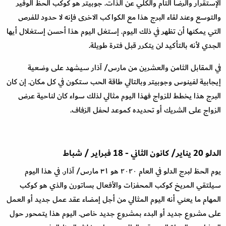
الإستقرار والرضا التام والكلي عن الذات. جوبيتر هو كوكب الحظ الوفير
والتوسع وعند لقاء البرج هذا مع الكواكب الاخرى فإنه لا حدود للفرص
التي يمكنها أن تظهر في ذلك اليوم. إستغل اليوم هذا أحسن إستغلال أيها
الجدي لأنه بالتأكيد لن يتكرر قبل فترة طويلة
.
في المقابل الثامن والعشرين من مارس
/
آذار سيشهد على وضعية
إيجابية لفينوس وجوبيتر وبالتالي طاقة الحب ستكون في كل مكان. إن كان
البرج هذا يخطط للزواج فهذا اليوم مثالي لذلك سواء كان لناحية عرض
الزواج على الشريك أو تحديده كموعد لحفل الزفاف
.
الدلو
20
يناير
/
كانون الثاني
-
18
فبراير
/
شباط
يوم الحظ لبرج الدلو في العام ٢٠٢٠ هو ٣١ مارس
/
آذار. في هذا اليوم
سيلتقي المريخ كوكب المحفزات والأفعال بساتورن والذي هو كوكب
المهام ما يعني أنه اليوم المثالي من أجل إمضاء عقد عمل جديد أو العمل
على مشروع جديد أو البدء بمشروع جديد خاص. اليوم هذا يتمحور حول