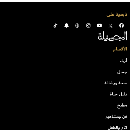
تابعونا على
الأقسام
أزياء
جمال
صحة ورشاقة
دليل حياة
مطبخ
فن ومشاهير
الأم والطفل