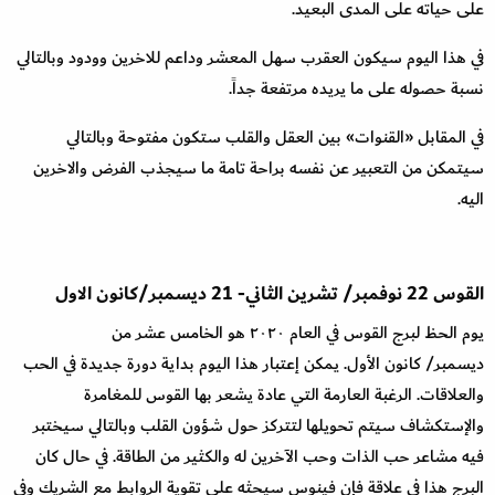
على حياته على المدى البعيد
.
في هذا اليوم سيكون العقرب سهل المعشر وداعم للاخرين وودود وبالتالي
نسبة حصوله على ما يريده مرتفعة جداً
.
في المقابل
«
القنوات
»
بين العقل والقلب ستكون مفتوحة وبالتالي
سيتمكن من التعبير عن نفسه براحة تامة ما سيجذب الفرض والاخرين
اليه
.
القوس
22
نوفمبر
/
تشرين الثاني
-
21
ديسمبر
/
‪كانون
الاول
يوم الحظ لبرج القوس في العام ٢٠٢٠ هو الخامس عشر من
ديسمبر
/
كانون الأول. يمكن إعتبار هذا اليوم بداية دورة جديدة في الحب
والعلاقات. الرغبة العارمة التي عادة يشعر بها القوس للمغامرة
والإستكشاف سيتم تحويلها لتتركز حول شؤون القلب وبالتالي سيختبر
فيه مشاعر حب الذات وحب الآخرين له والكثير من الطاقة. في حال كان
البرج هذا في علاقة فإن فينوس سيحثه على تقوية الروابط مع الشريك وفي