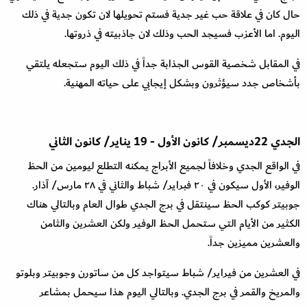
حال كان في علاقة حب غير جدية فستم تحويلها لان تكون جدية في ذلك
اليوم. اما الأعزب فسيجد الحب وذلك لان جاذبيته في ذروتها
.
في المقابل شخصية القوس الجذابة جداً في ذلك اليوم ستجعله يلتقي
بأشخاص جدد سيؤثرون وبشكل إيجابي على حياته المهنية
.
الجدي
22
ديسمبر
/
كانون الأول
-
19
يناير
/
كانون الثاني
في الواقع الجدي وخلافاً لجميع الأبراج يمكنه التطلع ليومين من الحظ
الوفير، الأول سيكون في ٢٠ فبراير
/
شباط والثاني في ٢٨ مارس
/
آذار.
جوبيتر كوكب الحظ سينتقل في برج الجدي طوال العام وبالتالي هناك
الكثير من الأيام التي ستحمل الحظ الوفير ولكن العشرين والثامن
والعشرين مميزين جداً
.
في العشرين من فيراير
/
شباط سيتواجد كل من ساتورن وجوبيتر وبلوتو
والمريخ والقمر في برج الجدي. وبالتالي اليوم هذا سيحمل بمشاعر