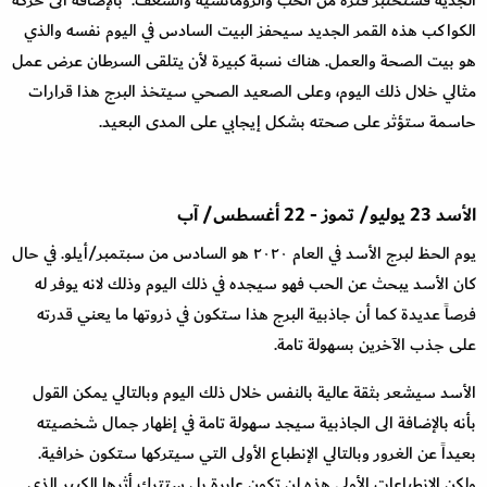
الكواكب هذه القمر الجديد سيحفز البيت السادس في اليوم نفسه والذي
هو بيت الصحة والعمل. هناك نسبة كبيرة لأن يتلقى السرطان عرض عمل
مثالي خلال ذلك اليوم، وعلى الصعيد الصحي سيتخذ البرج هذا قرارات
حاسمة ستؤثر على صحته بشكل إيجابي على المدى البعيد
.
الأسد
23
يوليو
/
تموز
- 22
أغسطس
/
آب
يوم الحظ لبرج الأسد في العام ٢٠٢٠ هو السادس من سبتمبر
/
أيلو. في حال
كان الأسد يبحث عن الحب فهو سيجده في ذلك اليوم وذلك لانه يوفر له
فرصاً عديدة كما أن جاذبية البرج هذا ستكون في ذروتها ما يعني قدرته
على جذب الآخرين بسهولة تامة
.
الأسد سيشعر بثقة عالية بالنفس خلال ذلك اليوم وبالتالي يمكن القول
بأنه بالإضافة الى الجاذبية سيجد سهولة تامة في إظهار جمال شخصيته
بعيداً عن الغرور وبالتالي الإنطباع الأولى التي سيتركها ستكون خرافية.
ولكن الإنطباعات الأولى هذه لن تكون عابرة بل ستترك أثرها الكبير الذي