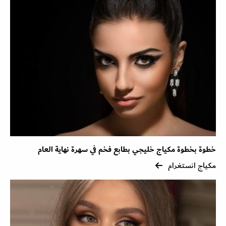
خطوة بخطوة مكياج خليجي بطابع فخم في سهرة نهاية العام
مكياج انستغرام