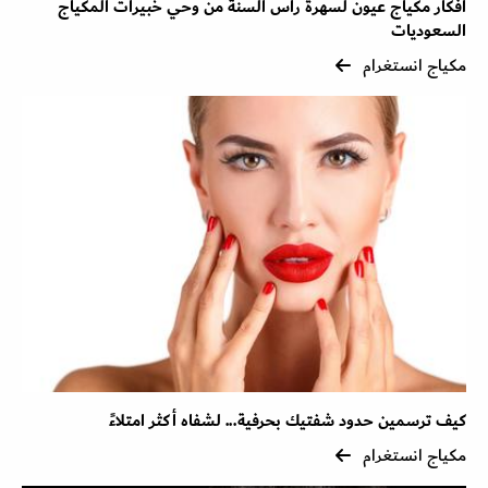
أفكار مكياج عيون لسهرة رأس السنة من وحي خبيرات المكياج
السعوديات
مكياج انستغرام
كيف ترسمين حدود شفتيك بحرفية... لشفاه أكثر امتلاءً
مكياج انستغرام