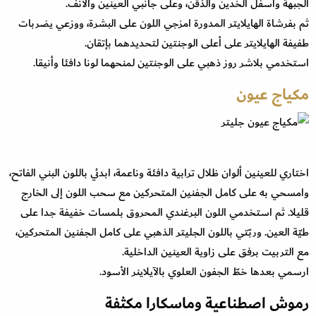
الجبهة وأسفل الخدين والذقن، وعلى جانبي العينين والأنف.
ثم بفرشاة الهايلايتر المدورة امزجي اللون على البشرة، ووزعي يضربات
طفيفة الهايلايتر على أعلى الوجنتين لتحديدهما بإتقان.
استخدمي بلاشر روز ذهبي على الوجنتين لمنحهما لونا دافئا وأنيقا.
مكياج عيون
اختاري للعينين ألوان ظلال ترابية دافئة وناعمة، ابدئي باللون البني الفاتح،
وامسحي به على كامل الجفنين المتحركين مع سحب اللون إلى الخارج
قليلا. ثم استخدمي اللون البرغندي المحروق بلمسات خفيفة جدا على
طيّة العين. وربّتي باللون الجليتر الذهبي على كامل الجفنين المتحركين،
مع التربيت برفق على زاوية العينين الداخلية.
ارسمي بعدها خطّ الجفون العلوي بالآيلاينر الأسود.
رموش اصطناعية وماسكارا مكثفة