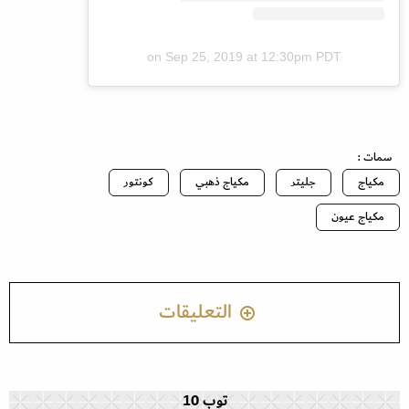
on
Sep 25, 2019 at 12:30pm PDT
سمات :
مكياج
جليتر
مكياج ذهبي
كونتور
مكياج عيون
التعليقات
توب 10