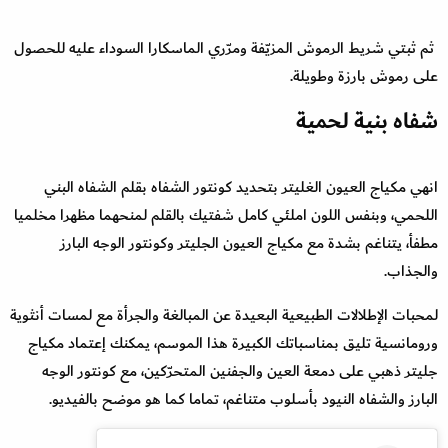
ثم ثبتي شريط الرموش المزيّفة ومرّري الماسكارا السوداء عليه للحصول
على رموش بارزة وطويلة.
شفاه بنية لحمية
انهي مكياج العيون الغليتر بتحديد كونتور الشفاه بقلم الشفاه البني
اللحمي، وبنفس اللون املئي كامل شفتيك بالقلم لمنحهما مظهرا مخلميا
مطفأ، يتناغم بشدة مع مكياج العيون الجليتر وكونتور الوجه البارز
والجذاب.
لمحبات الإطلالات الطبيعية البعيدة عن المبالغة والجرأة مع لمسات أنثوية
ورومانسية تليق بمناسباتك الكبيرة هذا الموسم، يمكنك إعتماد مكياج
جليتر ذهبي على دمعة العين والجفنين المتحرّكين، مع كونتور الوجه
البارز والشفاه النيود بأسلوب متناغم، تماما كما هو موضح بالفيديو.