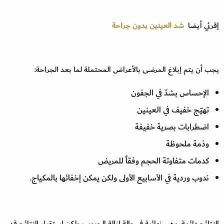
إقرئي أيضا
شد العينين بدون جراحة
يجب أن يتم إبلاغ المرضى بالأعراض المحتملة لما بعد الجراحة:
الإحساس بشدّ في الجفون
تهيّج خفيف في العينين
اضطرابات بصرية خفيفة
وذمة ملحوظة
كدمات متفاوتة الحجم وفقاً للمريض
ندوب وردية في الأسابيع الأولى ولكن يمكن إخفائها بالمكياج.
النتائج دائمة، وهي نهائية في حالة إزالة الجيوب، ولكن استقرار النتائج قد