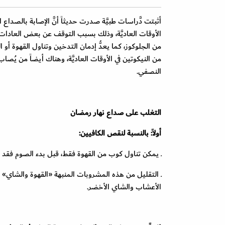
أثبتت دَّراسات طبيَّة صدرت حديثاً أنَّ الإصابة بالصدا
الأوقات العاديَّة، وذلك بسبب التوقف عن بعض العادات ا
من الجلوكوز، كما يعدُّ إدمان التدخين وتناول القهوة أو
من النيكوتين في الأوقات العاديَّة، وهناك أيضاً من ي
النصفي.
التغلب على صداع نهار رمضان
أولاً: بالنسبة لنقص الكافيين:
ـ يمكن تناول كوب من القهوة فقط، قبل بدء الصوم فقد
ـ التقليل من هذه المشروبات المنبهة «القهوة والشاي» وا
الأعشاب والشاي الأخضر.