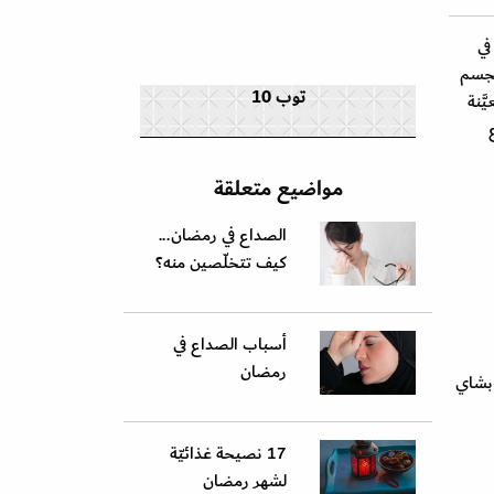
في
لجسم
توب 10
َنة
مواضيع متعلقة
الصداع في رمضان...
كيف تتخلّصين منه؟
أسباب الصداع في
رمضان
 بشاي
17 نصيحة غذائيّة
لشهر رمضان