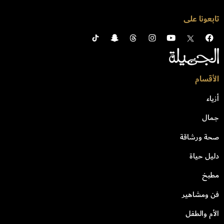
تابعونا على
الأقسام
أزياء
جمال
صحة ورشاقة
دليل حياة
مطبخ
فن ومشاهير
الأم والطفل