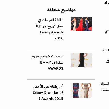
راد
مواضيع متعلقة
اطلالة النجمات في
حفل توزيع جوائز الـ
To الذي
Emmy Awards
2016
وديل
النجمات بتوقيع جورج
شقرا في EMMY
AWARDS
فستان
أي إطلالة هي الأجمل
الممتلئ
في حفل جوائز Emmy
Awards 2015 ؟