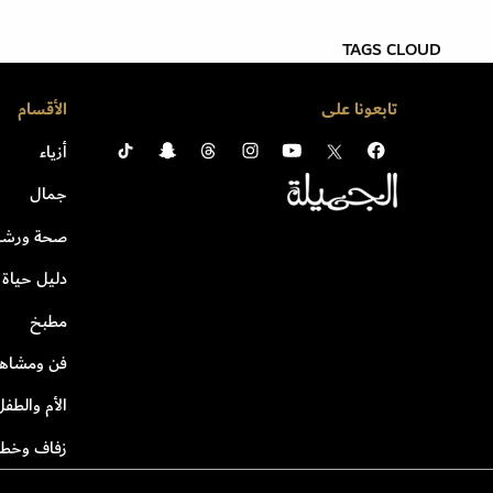
TAGS CLOUD
تابعونا على
الأقسام
أزياء
جمال
صحة ورشا
دليل حياة
مطبخ
فن ومشاهي
الأم والطفل
زفاف وخطو