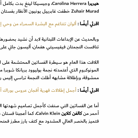
هيريرا
Carolina Herrera، وجيسيكا لينغ بدت بكامل أناقتها بفستان بأكمام جرس طويلة من
Zuhair Murad خطفت غابرييل يونيون الأنظار بفستان تول مطرز.
اقرئي أيضًا :
ألوان تتناغم مع البشرة السمراء من وحي إ
وبالحديث عن الإبداعات اللبنانية لابد أن نشيد بحضور
تنافست النجمتان فيفيسيتي هفمان، أليسون جاني على 
اللافت هذا العام هو سيطرة الفساتين المحتشمة على ال
المونوكروم الذي أعتمدته نجمة بوليوود بريانكا شوبرا 
ممشوقة، وبإطلالة مشابهه أطلت النجمة تراسي إليس روس
اقرئي أيضًا :
أجمل إطلالات فهرية أفجان عروس بوراك أ
أما عن الفساتين التي صنفت كأجمل تصاميم شهدتها الس
أحمر من
كالفن كلاين
Calvin Klein، كما أعجبنا فستان شانون بورسر من
فتميز بالخصر العالي المشدود مع كتف بارز مطرز فمنحه