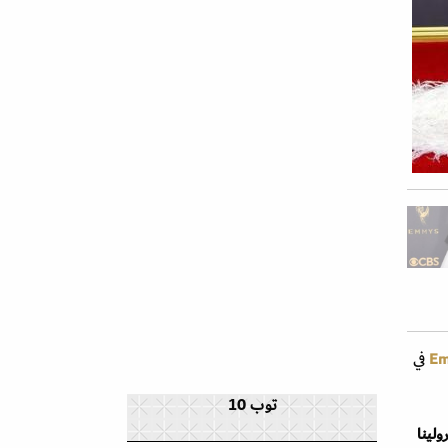
E
في
توب 10
ولينا