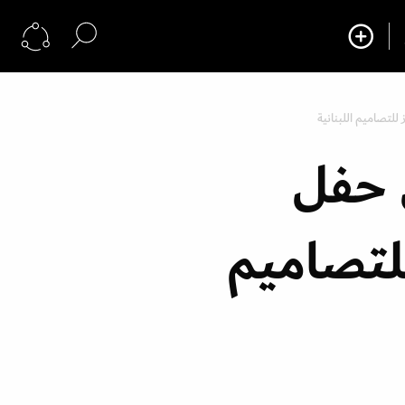
 حفل
يز للتصاميم