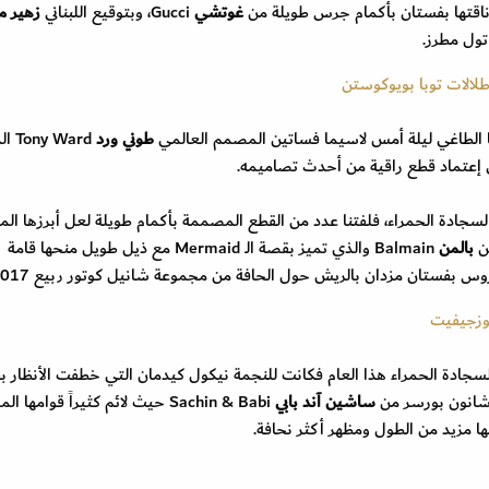
غوتشي
Gucci، وبتوقيع اللبناني
زهير م
طلالات توبا بويوكوستن
ها الطاغي ليلة أمس لاسيما فساتين المصمم العالمي
طوني ورد
ny Ward
إعتماد قطع راقية من أحدث تصاميمه.
سجادة الحمراء، فلفتنا عدد من القطع المصممة بأكمام طويلة لعل أبرزها الم
من
بالمن
Balmain والذي تميز بقصة الـ Mermaid مع ذيل طويل منحها قامة
 بفستان مزدان بالريش حول الحافة من مجموعة شانيل كوتور ربيع 2017.
وزجيفيت
جادة الحمراء هذا العام فكانت للنجمة نيكول كيدمان التي خطفت الأنظار ب
ساشين آند بابي
Sachin & Babi حيث لائم كثيراً قوامها 
ا مزيد من الطول ومظهر أكثر نحافة.