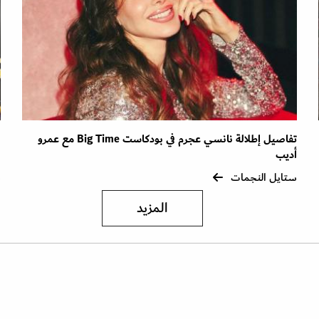
تفاصيل إطلالة نانسي عجرم في بودكاست Big Time مع عمرو
ص
أديب
ا
ستايل النجمات
س
المزيد