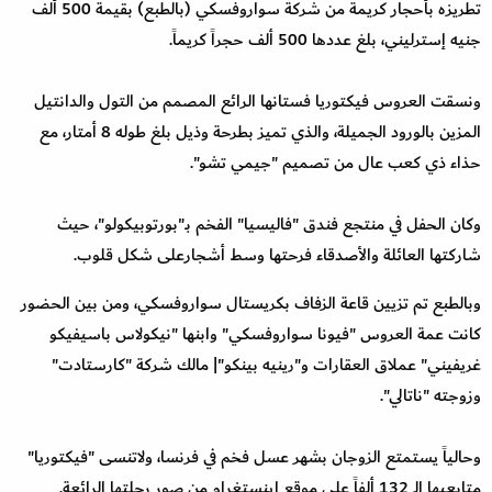
تطريزه بأحجار كريمة من شركة سواروفسكي (بالطبع) بقيمة 500 ألف
جنيه إسترليني، بلغ عددها 500 ألف حجراً كريماً.
ونسقت العروس فيكتوريا فستانها الرائع المصمم من التول والدانتيل
المزين بالورود الجميلة، والذي تميز بطرحة وذيل بلغ طوله 8 أمتار، مع
حذاء ذي كعب عال من تصميم "جيمي تشو".
وكان الحفل في منتجع فندق "فاليسيا" الفخم بـ"بورتوبيكولو"، حيث
شاركتها العائلة والأصدقاء فرحتها وسط أشجارعلى شكل قلوب.
وبالطبع تم تزيين قاعة الزفاف بكريستال سواروفسكي، ومن بين الحضور
كانت عمة العروس "فيونا سواروفسكي" وابنها "نيكولاس باسيفيكو
غريفيني" عملاق العقارات و"رينيه بينكو"| مالك شركة "كارستادت"
وزوجته "ناتالي".
وحالياً يستمتع الزوجان بشهر عسل فخم في فرنسا، ولاتنسى "فيكتوريا"
متابعيها الـ 132 ألفاً على موقع إينستغرام من صور رحلتها الرائعة.