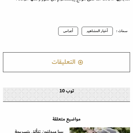
سمات :
أخبار المشاهير
أعراس
التعليقات
توب 10
مواضيع متعلقة
بيبا ميدلتون تتألق بتسريحة