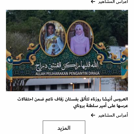
أعراس المشاهير
العروس أنيشا روزناه تتألق بفستان زفاف ناعم ضمن احتفالات
عرسها على أمير سلطنة بروناي
أعراس المشاهير
المزيد