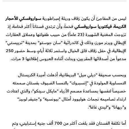
ليس من المفاجئ أن يكون زفاف وريثة إمبراطورية
سواروفسكي للأحجار
الكريمة
،
فيكتوريا سواروفسكي
فخماً، وأن ترتدي فستاناً أكثر فخامة، إذ
تزوجت المغنية الشهيرة (23 عاماً) من حبيب طفولتها وعملاق العقارات
الإيطالي ويرنر مورز، وذلك في كاتدرائية "سان جوستو" بمدينة "ترييستي"
الإيطالية، في حفل زفاف فاق الخيال واستمر ثلاثة أيام، وسط حضور 250
مدعواً من أصدقائها المقربين، وبدلت أثناءه العروس إطلالتها 3 مرات.
وبحسب صحيفة "ديلي ميل" البريطانية، أذهلت أميرة الكريستال
النمساوية المولودة في "إنسبروك" بالنمسا الضيوف بفستان صممته
خصيصاً لنفسها بمساعدة مصمم الأزياء "مايكل سينكو"، والذي اعتادت
ارتداء تصاميمه نجمات هوليوود أمثال "بيونسيه" و"جنيفر لوبيز"
و"ريهانا" و"ليدي غاغا".
أما تكلفة الفستان فقد بلغت أكثر من 700 ألف جنيه إسترليني، وتم