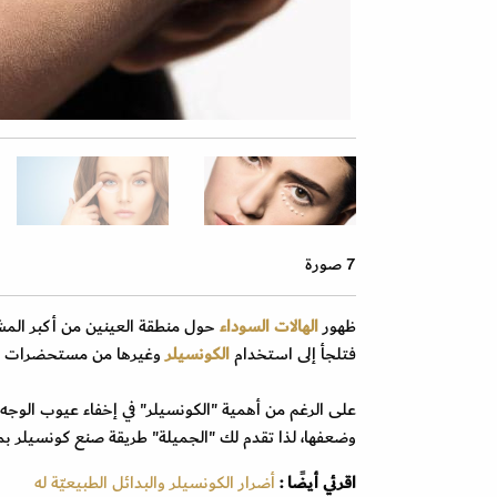
7 صورة
ظهور
الهالات السوداء
حول منطقة العينين من أكبر المشك
فتلجأ إلى استخدام
الكونسيلر
وغيرها من مستحضرات التج
على الرغم من أهمية "الكونسيلر" في إخفاء عيوب الوجه
وضعفها، لذا تقدم لك "الجميلة" طريقة صنع كونسيلر بم
اقرئي أيضًا :
أضرار الكونسيلر والبدائل الطبيعيّة له