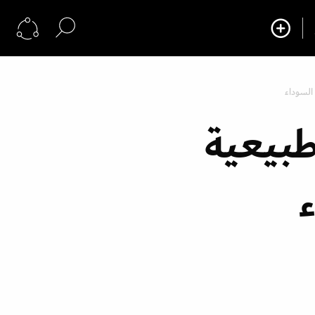
 السوداء
طبيعية
ء