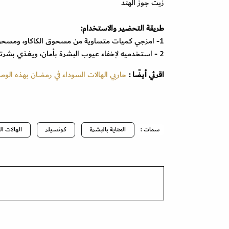
زيت جوز الهند
طريقة التحضير والاستخدام:
1- امزجي كميات متساوية من مسحوق الكاكاو، ومسحوق القرفة ويمكنك استبدالها بجوزة الطيب، مع زيت جوز الهند.
2 - استخدميه لإخفاء عيوب البشرة بأمان، ويغذي بشرتك.
اقرئي أيضًا :
حاربي الهالات السوداء في رمضان بهذه الوص
سمات :
العناية بالبشرة
كونسيلر
الهالات ا