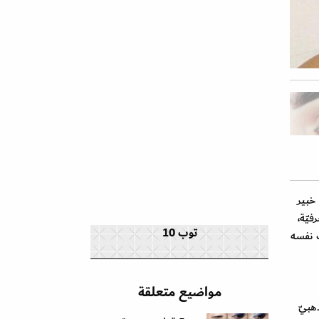
 خبير
يّة،
توب 10
وقت نفسه
مواضيع متعلقة
هبيّ