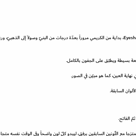
Eyeshadow، بداية من الكريمي مروراً بعدّة درجات من البنيّ وصولاً إلى الذهبيّ، ور
يمتزجا مع اللّونين السابقين برفق، ليبدو كلّ لون واضحاً وفي الوقت نفسه متجان