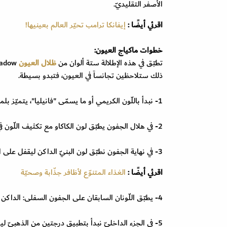
الأصفر التقليديّ.
اقرئي أيضًا :
إيفانكا ترامب تحيّر العالم بعينيها!
خطوات ماكياج العيون:
تطبّق في هذه الإطلالة ستة ألوان من
ظلال العيون
ذلك ستلاحظين تجانساً في العيون، فتبدو بسيطة.
1- نبدأ باللّون الكريمي أو ما يسمّى "فانيليا"، يتميّز بلمعة بسيطة ويطبّق على الجفون بالكامل.
2- في هلال الجفون يطبّق لون الكاكاو مع تكثيف اللّون في نهاية العين، كما هو مبيّن في الصور.
3- في نهاية الجفون نطبّق لون البنيّ الداكن ليقفل على الألوان السابقة.
اقرئي أيضًا :
الغذاء المتنوّع لأظافر جذّابة وصحيّة
4- يطبّق اللّونان السابقان على الجفون السفلى: الداكن ثمّ الفاتح.
5- في الجزء الداخليّ نبدأ بتطبيق درجتين من الذهبيّ ل