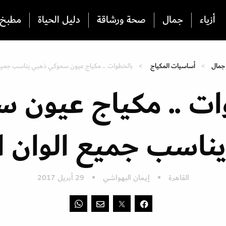
أزياء
جمال
صحة ورشاقة
دليل الحياة
مطبخ
جمال
أساسيات المكياج
بالخطوات .. مكياج عيون سموكي ذهبي يناسب جميع 
ات .. مكياج عيون 
ناسب جميع الوان ا
القاهرة
إيمان البهواشي
29 أبريل 2017