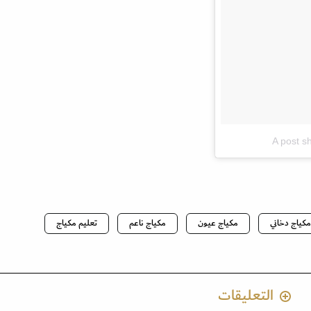
A post s
مكياج دخاني
مكياج عيون
مكياج ناعم
تعليم مكياج
التعليقات