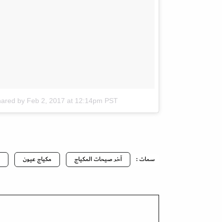
hared by
Feb 2, 2017 at 12:14pm PST
سمات :
آخر صيحات المكياج
مكياج عيون