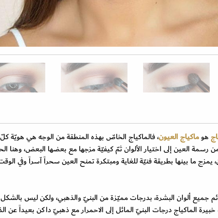
اج
هو
ماكياج العيون
، فالماكياج الخاصّ بهذه المنطقة من الوجه هي هويّة كلّ
 رسمة العين إلى اختيار الألوان ثمّ كيفيّة مزجها مع بعضها البعض، وهنا الحرف
5 ألوان من ظلال العيون، يمزج ما بينها بطريقة فنيّة للغاية ومبتكرة تمنح العين سحراً آسراً وفي ال
م جميع ألوان البشرة، بدرجات مميّزة من البنيّ والذهبي، ولكن ليس بالشكل
يرة الماكياج درجات البنيّ المائل إلى الاحمرار مع ذهبيّ داكن بعيداً عن الذ