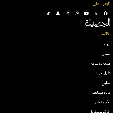
تابعونا على
الأقسام
أزياء
جمال
صحة ورشاقة
دليل حياة
مطبخ
فن ومشاهير
الأم والطفل
زفاف وخطوبة