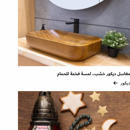
غاسل ديكور خشب.. لمسة فخمة للحمام
يكور