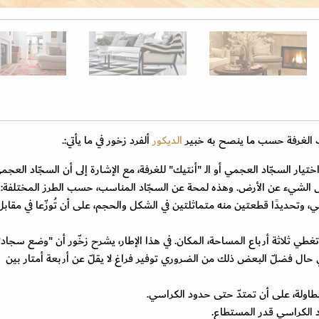
ات الغرفة حسب ما ينصح به خبير
الديكور
ألفرد زخور في ما يأتي:.
تيار السجّاد العجمي أو الـ "أنتيك" للغرفة، مع الإشارة إلى أن السجّاد العجم
 بعض الشيء عن الأرض. وهذه لمحة عن السجّاد المناسب، حسب الطرز المختلفة
:
ي، وتحديدًا قطعتين منه متماثلتين في الشكل والحجم، على أن تُوزّعا في مقابل
طي ثلاثة أرباع المساحة، المكان. في هذا الإطار، يشرح زخّور أن "وضع سجاد
 حال فضلّ البعض ذلك من الضروري توفير فراغ لا يقلّ عن أربعة أمتار بين
لطاولة، على أن تمتدّ حتى حدود الكراسي
.
د الكراسي قدر المستطاع.