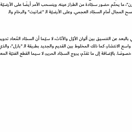
ودرن"، ما يحتّم حضور سجّادة من الطراز عينه. وينسحب الأمر أيضًا على الأرضيّة
فسح المجال أمام السجّاد العجمي. وعلى الأرضيّة الـ "غرانيت" والرخام والـ
البعد عن التنسيق بين ألوان الأوّل والأثاث، لا سيّما أن السجّاد المُعاد تدوير
ع الانتشار، كما ذلك المخلوط بين القديم والجديد بطريقة الـ "بازل"، والذي
وصًا. بالإضافة إلى ما تقدّم، يروج السجّاد الحرير، لا سيما القطع الفنيّة المعد