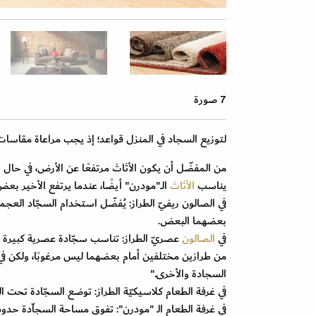
7 صورة
لتوزيع السجاد في المنزل قواعد؛ إذ يجب مراعاة مقاس
من المفضّل أن يكون الأثاث مرتفعًا عن الأرض، في حال اخ
يناسب
الأثاث
الــ"مودرن" أيضًا، عندما يرتفع الأخير
في الصالون ريفيّ الطراز: يُفضّل استخدام السجّاد العجم
بعضهما البعض
.
في
الصالون
عصريّ الطراز: تناسب سجّادة عصرية كبيرة تغ
من طرازين مختلفين أمام بعضهما ليس مرغوبًا، ولكن في
السجادة والأخرى
".
في غرفة الطعام كلاسيكيّة الطراز: توضع السجّادة تحت ا
في غرفة الطعام الـ "مودرن": تفوق مساحة السجاّدة حدو