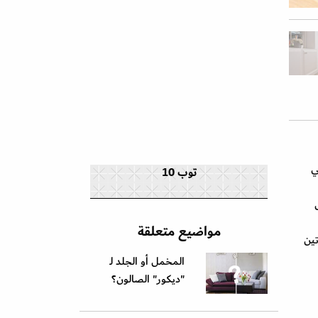
ي
توب 10
مواضيع متعلقة
تين
المخمل أو الجلد لـ
"ديكور" الصالون؟