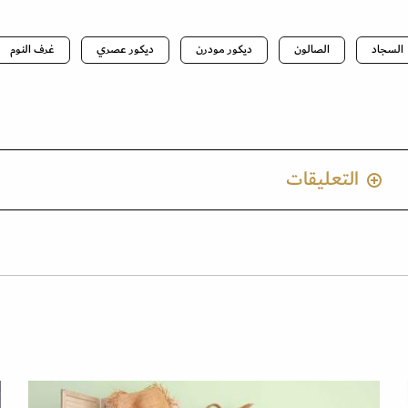
السجاد
الصالون
ديكور مودرن
ديكور عصري
غرف النوم
التعليقات