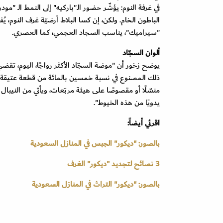
في غرفة النوم: يؤشّر حضور الـ"باركيه" إلى النمط الـ "م
الباطون الخام. ولكن، إن كسا البلاط أرضيّة غرف النوم، يُ
"سيراميك"، يناسب السجاد العجمي، كما العصري
.
ألوان السجّاد
يوضح زخور أن "موضة السجّاد الأكثر رواجًا، اليوم، تقضي ب
ذلك المصنوع في نسبة خمسين بالمائة من قطعة عتيقة واس
منسّلًا أو مقصوصًا على هيئة مربّعات، ويأتي من النيبال خص
يدويًا من هذه الخيوط".
اقرئي أيضاً:
بالصور: "ديكور" الجبس في المنازل السعودية
3 نصائح لتجديد "ديكور" الغرف
بالصور: "ديكور" التراث في المنازل السعودية