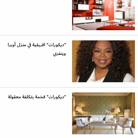
"ديكورات" افريقية في منزل أوبرا
وينفري
"ديكورات" فخمة بتكلفة معقولة