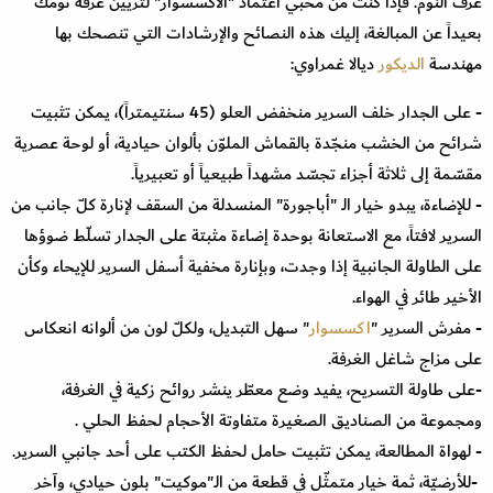
غرف النوم. فإذا كنت من محبي اعتماد "الاكسسوار" لتزيين غرفة نومك
بعيداً عن المبالغة، إليك هذه النصائح والإرشادات التي تنصحك بها
مهندسة
الديكور
ديالا غمراوي:
- على الجدار خلف السرير منخفض العلو (45 سنتيمتراً)، يمكن تثبيت
شرائح من الخشب منجّدة بالقماش الملوّن بألوان حيادية، أو لوحة عصرية
مقسّمة إلى ثلاثة أجزاء تجسّد مشهداً طبيعياً أو تعبيرياً
.
- للإضاءة، يبدو خيار الـ "أباجورة" المنسدلة من السقف لإنارة كلّ جانب من
السرير لافتاً، مع الاستعانة بوحدة إضاءة مثبتة على الجدار تسلّط ضوؤها
على الطاولة الجانبية إذا وجدت، وبإنارة مخفية أسفل السرير للإيحاء وكأن
الأخير طائر في الهواء
.
- مفرش السرير "
اكسسوار
" سهل التبديل، ولكلّ لون من ألوانه انعكاس
على مزاج شاغل الغرفة
.
-على طاولة التسريح، يفيد وضع معطّر ينشر روائح زكية في الغرفة،
ومجموعة من الصناديق الصغيرة متفاوتة الأحجام لحفظ الحلي
.
- لهواة المطالعة، يمكن تثبيت حامل لحفظ الكتب على أحد جانبي السرير
.
-
للأرضيّة، ثمة خيار متمثّل في قطعة من الـ"موكيت" بلون حيادي، وآخر