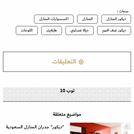
سمات :
ديكور المنازل
المنازل
اكسسوارات المنازل
ديكور غرف النوم
ديالا غمراوي
هايلايتر
اللوحات
التعليقات
توب 10
مواضيع متعلقة
"ديكور" جدران المنازل السعودية