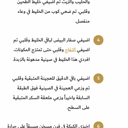
والحليب والزيت ثم اضيفي خليط الطحين
وقلبي. ثم ضعي كوب من الخليط في وعاء
منفصل
.
اضيفي صفار البيض لباقي الخليط وقلبي ثم
اضيفي
التفاح
وقلبي حتى تمتزج المكونات.
افردي هذا الخليط في صينية مدهونة بالزبدة
.
اضيفي باقي الدقيق للعجينة المتبقية وقلبي
ثم وزعي العجينة في الصينية فوق الطبقة
السابقة واخيراً وزعي ملعقة السكر المتبقية
على السطح
.
اخبزي الكيكة في فرن مسخن مسبقاً على حرارة