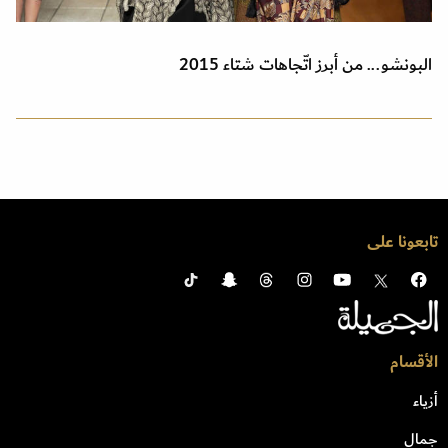
البونشو... من أبرز اتّجاهات شتاء 2015
تابعونا على
الأقسام
أزياء
جمال