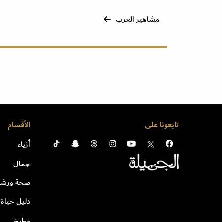
مشاهير العرب
تابعونا على
الأقسام
أزياء
جمال
صحة ورشا
دليل حياة
مطبخ