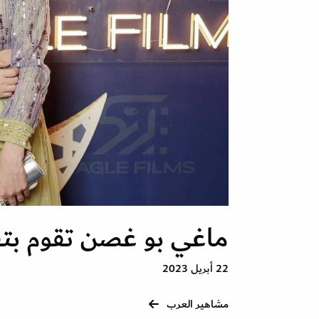
ماغي بو غصن تقوم بتق
22 أبريل 2023
مشاهير العرب