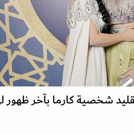
ليد شخصية كارما بآخر ظهور له