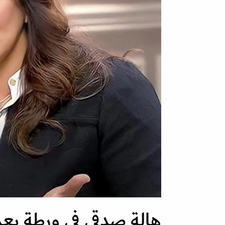
هالة صدقي في ورطة بع