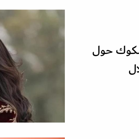
شكوك حول
ال