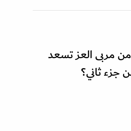
 من مربى العز تسعد
 جزء ثاني؟