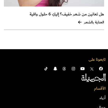
هل تعانين من شعر خفيف؟ إليكِ 6 حلول وافية
العناية بالشعر
تابعونا على
الأقسام
أزياء
جمال