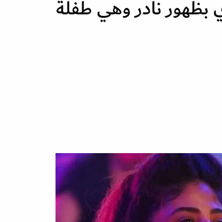
بظهور نادر وهي طفلة