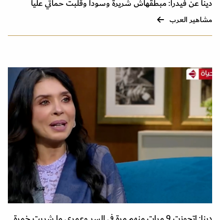
دينا عن فيدرا: مبطقهاش شريرة وسودا وقلبت حماتي عليا
مشاهير العرب
دينا: اتجوزت 9 مرات منهم مرة في السر وعمري ما شربت خمرة