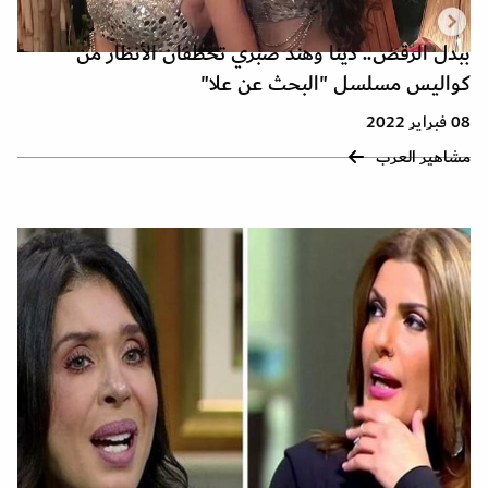
ببدل الرقص.. دينا وهند صبري تخطفان الأنظار من
كواليس مسلسل "البحث عن علا"
08 فبراير 2022
مشاهير العرب