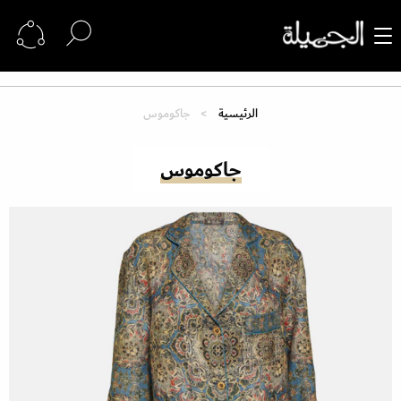
الرئيسية
جاكوموس
جاكوموس