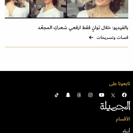
بالفيديو: خلال ثوانٍ فقط ارفعي شعركِ المجعّد
قصات وتسريحات
تابعونا على
الأقسام
أزياء