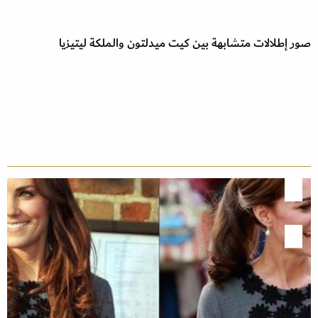
صور إطلالات متشابهة بين كيت ميدلتون والملكة ليتيزيا