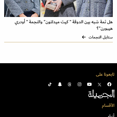
هل ثمة شبه بين الدوقة " كيت ميدلتون" والنجمة " أودري
هيبورن"؟
ستايل النجمات
تابعونا على
الأقسام
أزياء