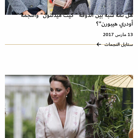
هل ثمة شبه بين الدوقة " كيت ميدلتون" والنجمة "
أودري هيبورن"؟
13 مارس 2017
ستايل النجمات