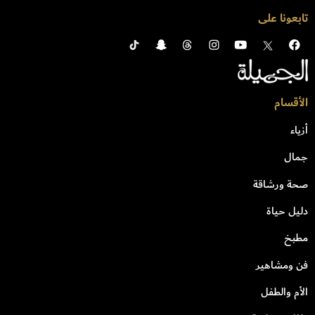
تابعونا على
الأقسام
أزياء
جمال
صحة ورشاقة
دليل حياة
مطبخ
فن ومشاهير
الأم والطفل