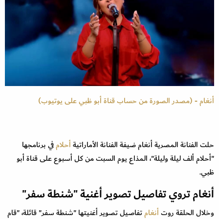
أنغام - (مصدر الصورة من حساب قناة أبو ظبي على يوتيوب)
حلت الفنانة المصرية أنغام ضيفة الفنانة الأماراتية
أحلام
في برنامجها
"أحلام ألف ليلة وليلة"، المذاع يوم السبت من كل أسبوع على قناة أبو
ظبي.
أنغام تروي تفاصيل تصوير أغنية "شنطة سفر"
وخلال الحلقة روت
أنغام
تفاصيل تصوير أغنيتها "شنطة سفر" قائلة، "قام