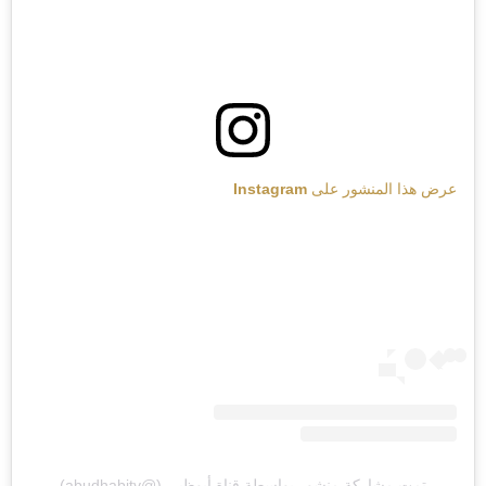
عرض هذا المنشور على Instagram
تمت مشاركة منشور بواسطة ‏‎قناة أبوظبي‎‏ (@‏‎abudhabitv‎‏)