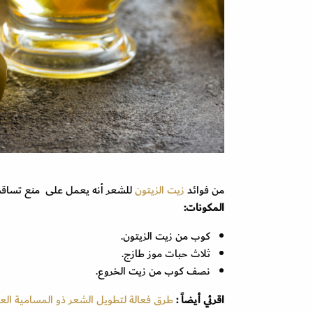
من فوائد
زيت الزيتون
للشعر أنه يعمل على منع تساقطه
المكونات:
كوب من زيت الزيتون.
ثلاث حبات موز طازج.
نصف كوب من زيت الخروع.
اقرئي أيضاً :
طرق فعالة لتطويل الشعر ذو المسامية العا