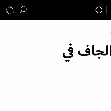
ل
لجاف في