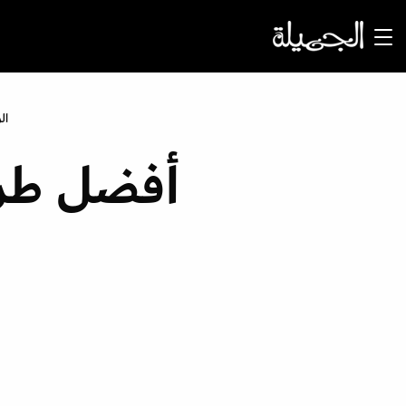
ال
أفضل طري