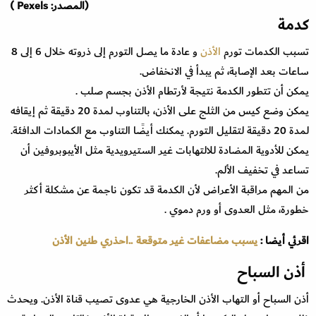
(المصدر: Pexels )
كدمة
تسبب الكدمات تورم
الأذن
و عادة ما يصل التورم إلى ذروته خلال 6 إلى 8
ساعات بعد الإصابة، ثم يبدأ في الانخفاض.
يمكن أن تتطور الكدمة نتيجة لأرتطام الأذن بجسم صلب .
يمكن وضع كيس من الثلج على الأذن، بالتناوب لمدة 20 دقيقة ثم إيقافه
لمدة 20 دقيقة لتقليل التورم. يمكنك أيضًا التناوب مع الكمادات الدافئة.
يمكن للأدوية المضادة للالتهابات غير الستيرويدية مثل الأيبوبروفين أن
تساعد في تخفيف الألم.
من المهم مراقبة الأعراض لأن الكدمة قد تكون ناجمة عن مشكلة أكثر
خطورة، مثل العدوى أو ورم دموي .
اقرئي أيضا :
يسبب مضاعفات غير متوقعة ..احذري طنين الأذن
أذن السباح
أذن السباح أو التهاب الأذن الخارجية هي عدوى تصيب قناة الأذن. ويحدث