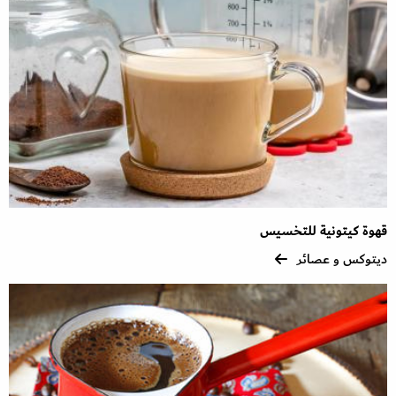
قهوة كيتونية للتخسيس
ديتوكس و عصائر