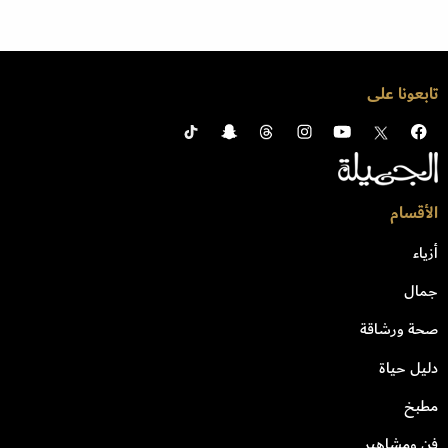
تابعونا على
الأقسام
أزياء
جمال
صحة ورشاقة
دليل حياة
مطبخ
فن ومشاهير