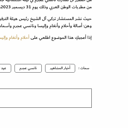
من مطربات الوطن العربي وذلك يوم 31 ديسمبر 2023، بمناسبة الاحتفال برأس السنة في المملكة العربية السعودية.
حيث نشر المستشار تركي آل الشيخ رئيس هيئة الترف
وهن: أصالة وأحلام وأنغام وإليسا ونانسي عجرم وأسماء
إذا أعجبكِ هذا الموضوع اطلعي على
أحلام وأنغام وإل
سمات :
أخبار المشاهير
نانسي عجرم
عيد ا