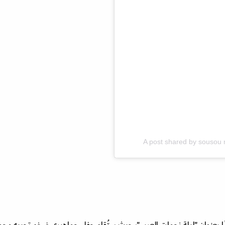
A post shared by souso
دًا بعنوان "ليلة نجمات العرب"، حيث ستُقام حفل جماهيري ضخم تحييه مجم