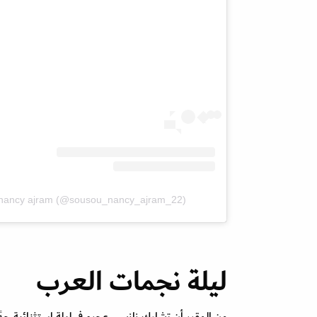
u nancy ajram (@sousou_nancy_ajram_22)
ليلة نجمات العرب
من المقرر أن تشارك نانسي عجرم في ليلة استثنائية ج