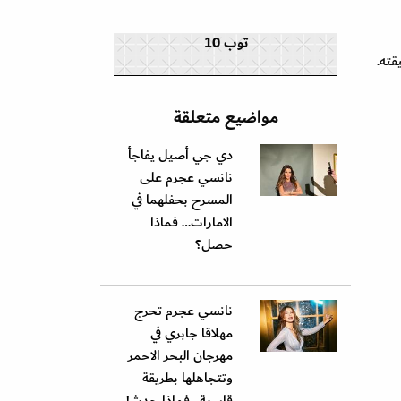
توب 10
قته.
مواضيع متعلقة
دي جي أصيل يفاجأ
نانسي عجرم على
المسرح بحفلهما في
الامارات… فماذا
حصل؟
نانسي عجرم تحرج
مهلاقا جابري في
مهرجان البحر الاحمر
وتتجاهلها بطريقة
قاسية.. فماذا حدث!