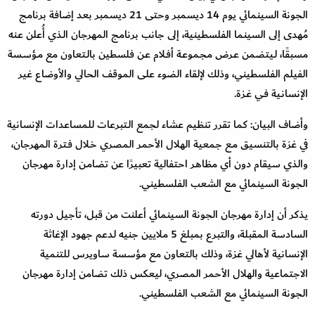
الجونة السينمائي يوم 14 ديسمبر وحتى 21 ديسمبر بعد إضافة برنامج
مُهدى إلى السينما الفلسطينية، إلى جانب برنامج المهرجان الـذي أُعلن عـنه
مسبقًا، لـيتضمن عـرض مجـموعـة أفـلام عـن فلسطين بالـتعاون مع مـؤسـسة
الفيلم الفلسطيني، وذلك لإلقاء الضوء على الموقف الحالي والأوضاع غير
الإنسانـية فـي غـزة.
وأضاف البيان: كما تقرر تنظيم عشاء لجمع الـتبرعات للمساعدات الإنسانية
في غزة بالتنسيق مـع جمعية الهلال الأحمر المصري خـلال فـترة المهرجان،
والذي سيقام دون أي مظاهـر احتفالية تعبيرًا عن تضامـن إدارة مهرجان
الجونة السينمائي مع الشعب الفلسطيني.
يذكر أن إدارة مهرجان الجونة السينمائي أعلنت من قبل، تأجيل دورته
السادسة المقبلة، والتبرع بمبلغ 5 ملايين جنيه لدعم جهود الإغاثة
الإنسانية لأهالي غزة، وذلك بالتعاون مع مؤسسة ساويرس للتنمية
الاجتماعية والهلال الأحمر المصري، ليعكس ذلك تضامن إدارة مهرجان
الجونة السينمائي مع الشعب الفلسطيني.