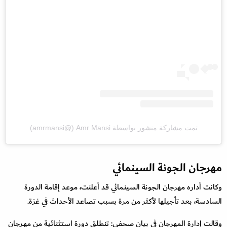
تمت مشاركة منشور بواسطة ‏‎Amr Mansi‎‏ (@‏‎amrmansi‎‏)
مهرجان الجونة السينمائي
وكانت أداره مهرجان الجونة السينمائي قد أعلنت، موعد إقامة الدورة
السادسة، بعد تأجيلها لأكثر من مرة بسبب تصاعد الأحداث في غزة.
وقالت إدارة المهرجان في بيان صحفي: تنطلق دورة استثنائية من مهـرجان