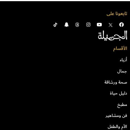
تابعونا على
الأقسام
أزياء
جمال
صحة ورشاقة
دليل حياة
مطبخ
فن ومشاهير
الأم والطفل