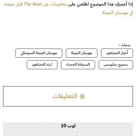
إذا أعجبكِ هذا الموضوع اطلعي على
معلومات عن The Goat قبل عرضه
في مهرجان الجونة
سمات :
أخبار المشاهير
مهرجان الجونة
مهرجان الجونة السينمائي
سميح ساويرس
السجادة الحمراء
ترند المشاهير
التعليقات
توب 10