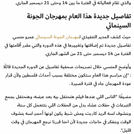
والذي تقام فعالياته في الفترة ما بين 14 وحتى 21 ديسمبر الجاري.
تفاصيل جديدة هذا العام بمهرجان الجونة
السينمائي
حيث كشف المدير التنفيذي ل
مهرجان الجونة السينمائي
عمرو منسي
تفاصيل جديدة تم إضافتها وتغييرها في هذه الدوره والتي مقرر أقامتها في
الفترة من 14 ديسمبر حتى 21 من الشهر الجاري.
وأوضح المنسي خلال تصريحات صحفية تفاصيل عن الدوره الجديدة قائلًا
: "إن مراسم هذا العام ستكون مختلفة بسبب أحداث فلسطين ولأن قرار
عودة المهرجان جاء في فترة قصيرة .
مضيفًا: "الناس اللي عندها فيلم هتحتفل بيه بعد عرضه، وهنحتفل بجمع
التبرعات في حفلات عشاء بدل من الحفلات اللي بتتعمل كل سنة،
وبنشوف لسه الريد كاربت، ومش شرط يكون لونها أحمر، لسه بنشوف
الوقت وبنفكر في حاجات جديدة لأن احنا قررنا نرجع المهرجان في وقت
قليل".