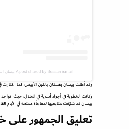
A post shared by Bessan ismail بيسان اسماعيل (@bessan.lsmail)
وقد أطلت بيسان بفستان باللون الأبيض، كما اختارت في م
وكانت الخطوبة في أجواء أسرية في المنزل، حيث تواجد
بيسان قد شوّقت متابعيها لمفاجأة ممتعة في الأيام ال
تعليق الجمهور على خ