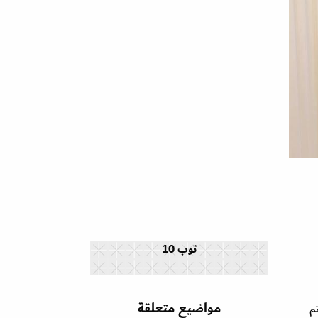
توب 10
مواضيع متعلقة
م