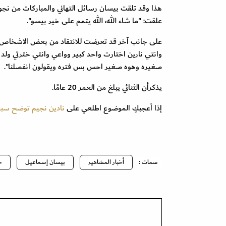
هذا وقد تلقت بيسان رسائل التهاني والمباركات من نجو
علقت: "ما شاء الله، الله يتمم على خير بيسو".
على جانب آخر قد تعرضت للانتقاد من بعض الاشخاص الذ
وانتي نارين اختارت واحد كبير وواعي وانتي خترتي ولد
صغيره وهوه صغير احس بس فتره ويقولون انفصلنا".
يذكرأن الثنائي يبلغ من العمر 20 عامًا.
إذا أعجبكِ الموضوع اطلعي على
نادين نجيم توضح سبب
سمات :
أخبار المشاهير
بيسان إسماعيل
خ