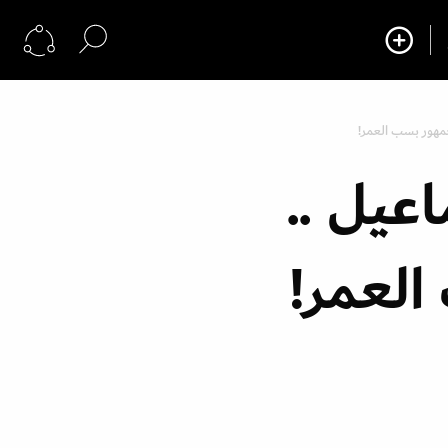
جمهور بسب العمر!
عيل ..
العمر!