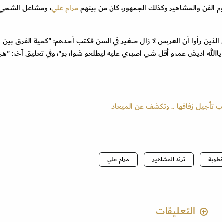
م الفن والمشاهير وكذلك الجمهور، كان من بينهم
مرام علي
، ومشاعل الشحي 
ين رأوا أن العريس لا زال صغير في السن فكتب أحدهم: "كمية الفرق بين ن
 ياالله اديش عمرو أقل شي اصبري عليه ليطلعو شواربو"، وفي تعليق آخر: "ه
 تأجيل زفافها .. وتكشف عن الميعاد
طوبة
ترند المشاهير
مرام علي
التعليقات