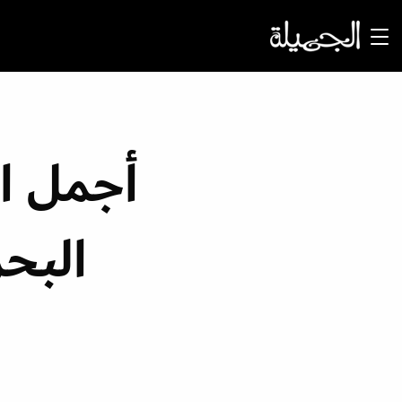
أجمل اط
البحر 