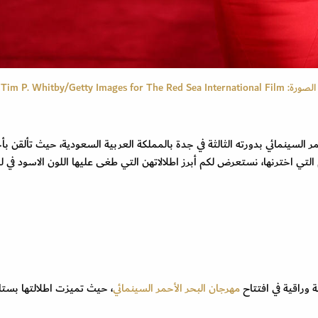
النجمة التركية مريم اوزرلي Meryem Sarah Uzerli (مصدر الصورة: Tim P. Whitby/Getty Images for The Red Sea International Film
ر السينمائي بدورته الثالثة في جدة بالمملكة العربية السعودية، حيث تألقن ب
 التي اخترنها، نستعرض لكم أبرز اطلالاتهن التي طغى عليها اللون الاسود في لي
 وراقية في افتتاح
مهرجان البحر الأحمر السينمائي
، حيث تميزت اطلالتها بستا