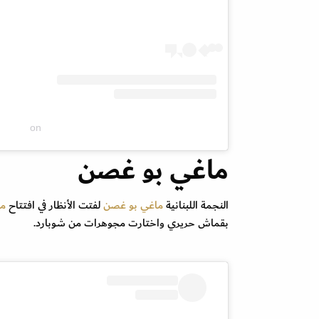
on
ماغي بو غصن
النجمة اللبنانية
ماغي بو غصن
لفتت الأنظار في افتتاح
مه
بقماش حريري واختارت مجوهرات من شوبارد.