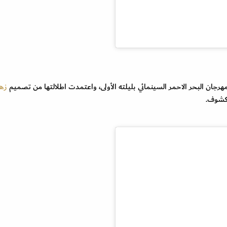
رجان البحر الاحمر السينمائي بليلته الأولى، واعتمدت اطلالتها من تصميم
زهي
مكشوف.