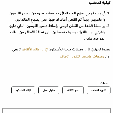
كيفية التحضير
في وعاء قومي بمزج الماء الدافئ بملعقة صغيرة من عصير الليمون
واخلطيهم جيداً ثم انقعي أظافرك فيها حتي يصبح الطلاء لين .
بواسطة قطعة من القطن قومي بإضافة عصير الليمون الباقي عليها
وافركي بها أظافرك وسوف تحصلين على نظافة الأظافر من الطلاء
الموجود عليه .
بعدما تعرفتِ الى وصفات بديلة للأسيتون
لإزالة طلاء الأظافر
، تابعي
الآن
وصفات طبيعية لتقوية الاظافر
سمات :
تقوية الاظافر
نمو الاظافر
مزيل عرق
ازالة المناكير