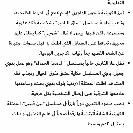
التقليدية.
تبرز الكويتية شجون الهاجري كإسم لامع في الدراما الخليجية،
وتلعب بطولة مسلسل "ساق البامبو" بشخصية فتاة عفوية
ومتسرعة ولكن قلبها ابيض. لا تزال "شوجي" كما يطلق عليها
محبيها، تحافظ على الستايل الذي اطلت به قبل سنوات، وعبارة
عن الشعر القصير جداً وثياب الكاجويل اليومية.
تطل علا الفارس حالياً بمسلسل "الدمعة الحمراء" وهو عمل بدوي
جميل. يروي المسلسل حكاية عشق تفوق الخيال وتجذب نظر
المشاهد. اطلت الممثلة الاردنية بلوك بدوي بحت، وساعدتها
ملامحها الشرقية على إيصال الشخصية بكل حرفية.
تلعب صمود الكندري دوراً بارزاً في مسلسل "بين قلبين". الممثلة
الكويتية الشابة أثبتت أنها رقماً صعباً في عالم التمثيل، وأطلت
بستايل ناعم وبسيط.