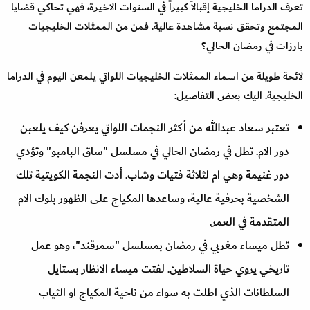
تعرف الدراما الخليجية إقبالاً كبيراً في السنوات الاخيرة، فهي تحاكي قضايا
المجتمع وتحقق نسبة مشاهدة عالية. فمن من الممثلات الخليجيات
بارزات في رمضان الحالي؟
لائحة طويلة من اسماء الممثلات الخليجيات اللواتي يلمعن اليوم في الدراما
الخليجية. اليك بعض التفاصيل:
تعتبر سعاد عبدالله من أكثر النجمات اللواتي يعرفن كيف يلعبن
دور الام. تطل في رمضان الحالي في مسلسل "ساق البامبو" وتؤدي
دور غنيمة وهي ام لثلاثة فتيات وشاب. أدت النجمة الكويتية تلك
الشخصية بحرفية عالية، وساعدها المكياج على الظهور بلوك الام
المتقدمة في العمر.
تطل ميساء مغربي في رمضان بمسلسل "سمرقند"، وهو عمل
تاريخي يروي حياة السلاطين. لفتت ميساء الانظار بستايل
السلطانات الذي اطلت به سواء من ناحية المكياج او الثياب