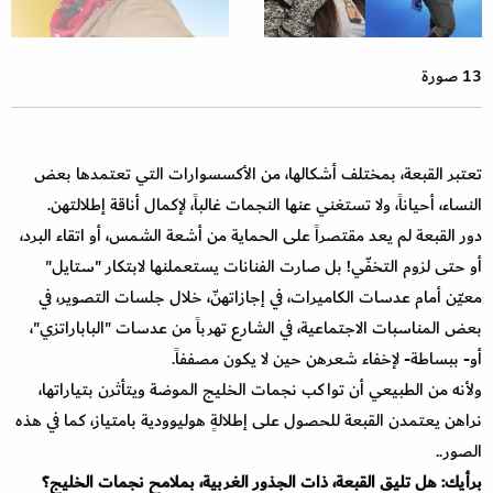
13 صورة
تعتبر القبعة، بمختلف أشكالها، من الأكسسوارات التي تعتمدها بعض
النساء، أحياناً، ولا تستغني عنها ‏النجمات غالباً، لإكمال أناقة إطلالتهن.
دور القبعة لم يعد مقتصراً على الحماية من أشعة الشمس، أو اتقاء ‏البرد،
أو حتى لزوم التخفّي! بل صارت الفنانات يستعملنها لابتكار "ستايل"
معيّن أمام عدسات ‏الكاميرات، في إجازاتهنّ، خلال جلسات التصوير، في
بعض المناسبات الاجتماعية، في الشارع تهرباً ‏من عدسات "الباباراتزي"،
أو- ببساطة- لإخفاء شعرهن حين لا يكون مصففاً.
ولأنه من الطبيعي أن تواكب نجمات الخليج الموضة ويتأثرن بتياراتها،
نراهن يعتمدن القبعة للحصول ‏على إطلالةٍ هوليوودية بامتياز، كما في هذه
الصور.. ‏
برأيك: هل تليق القبعة، ذات الجذور الغربية، بملامح نجمات الخليج؟ ‏