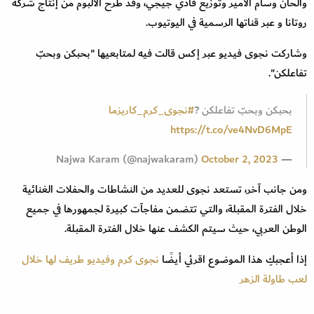
وألحان وسام الأمير وتوزيع فادي جيجي، وقد طرح الألبوم من إنتاج شركة
روتانا و عبر قناتها الرسمية في اليوتيوب.
وشاركت نجوى فيديو عبر إكس قالت فيه لمتابعيها "بحبكن وبحبّ
تفاعلكن".
بحبكن وبحبّ تفاعلكن ?
#نجوى_كرم_كاريزما
https://t.co/ve4NvD6MpE
October 2, 2023
— Najwa Karam (@najwakaram)
ومن جانب آخر، تستعد نجوى للعديد من النشاطات والحفلات الغنائية
خلال الفترة المقبلة، والتي تتضمن مفاجآت كبيرة لجمهورها في جميع
الوطن العربي، حيث سيتم الكشف عنها خلال الفترة المقبلة.
إذا أعجبكِ هذا الموضوع اقرئي أيضًا
نجوى كرم وفيديو طريف لها خلال
لعب طاولة الزهر