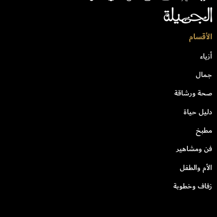
الأقسام
أزياء
جمال
صحة ورشاقة
دليل حياة
مطبخ
فن ومشاهير
الأم والطفل
زفاف وخطوبة