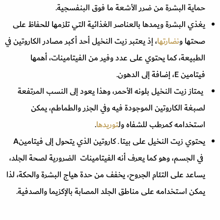
حماية البشرة من ضرر الأشعة ما فوق البنفسجية.
يغذي البشرة ويمدها بالعناصر الغذائية التي تلزمها للحفاظ على
صحتها و
نضارتها
، إذ يعتبر زيت النخيل أحد أكبر مصادر الكاروتين في
الطبيعة، كما يحتوي على عدد وفير من الفيتامينات، أهمها
فيتامين E، إضافة إلى الدهون.
يمتاز زيت النخيل بلونه الأحمر، وهذا يعود إلى النسب المرتفعة
لصبغة الكاروتين الموجودة فيه وفي الجزر والطماطم، يمكن
استخدامه كمرطب للشفاه ول
توريدها
.
يحتوي زيت النخيل على بيتا ـ كاروتين الذي يتحول إلى فيتامينA
في الجسم، وهو كما يعرف أنه الفيتامينات الضرورية لصحة الجلد،
يساعد على التئام الجروح، يخفف من حدة هياج البشرة والحكة، لذا
يمكن استخدامه على مناطق الجلد المصابة بالإكزيما والصدفية.