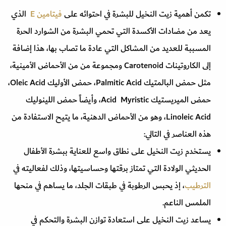
تكمن أهمية زيت النخيل للبشرة في احتوائه على
فيتامين E
الذي
يعد من مضادات الأكسدة التي تحمي البشرة من الشوارد الحرة
المسببة للعديد من المشاكل التي عادة ما تصاب بها، هذا إضافة
إلى الكاروتينات Carotenoid ومجموعة من من الأحماض الأمينية،
مثل حمض البالمتيك Palmitic Acid، حمض الأوليك Oleic Acid،
حمض الميريستيك Acid Myristic، وأيضاً حمض اللينوليك
Linoleic Acid، وهو من الأحماض الدهنية، ما يتيح الاستفادة من
هذه العناصر في التالي:
يستخدم زيت النخيل على نطاق واسع للعناية ببشرة الأطفال
الحديثي الولادة التي تمتاز برقتها وحساسيتها، وذلك لفعاليته في
الترطيب
، إذ يحبس الرطوبة في طبقات الجلد، ما يساهم في منحها
الملمس الناعم.
يساعد زيت النخيل على استعادة توازن البشرة والتحكم في