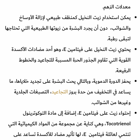
معدلات الزهم.
يمكن استخدام زيت النخيل كمنظف طبيعي لإزالة الأوساخ
والشوائب، دون أن يجرد البشرة من زيوتها الطبيعية التي تحتاجها
لتبقى رطبة.
يحتوي زيت النخيل على فيتامين E، وهو أحد مضادات الأكسدة
القوية التي تقاوم الجذور الحرة المسببة للتجاعيد والخطوط
الرفيعة.
يحفز الدورة الدموية، وبالتالي يحث البشرة على تجديد خلاياها، ما
يساعد في التخفيف من حدة بروز
التجاعيد
، التصبغات الجلدية
وغيرها من الشوائب.
إحتواء زيت على فيتامين E، إضافة إلى مادة التوكوترينول
Tocotrienol، وهي كناية عن مجموعة من المواد الكيميائية التي
تنتمي لعائلة فيتامين E، لها تأثير مضاد للأكسدة تساعد على