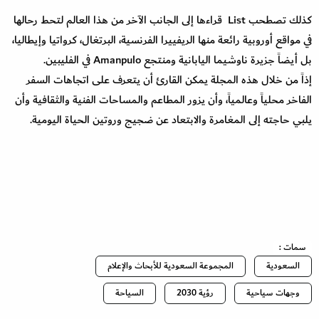
كذلك تصطحب List قراءها إلى الجانب الآخر من هذا العالم لتحط رحالها
في مواقع أوروبية رائعة منها الريفييرا الفرنسية، البرتغال، كرواتيا وإيطاليا،
بل أيضاً جزيرة ناوشيما اليابانية ومنتجع Amanpulo في الفليبين.
إذاً من خلال هذه المجلة يمكن القارئ أن يتعرف على اتجاهات السفر
الفاخر محلياً وعالمياً، وأن يزور المطاعم والمساحات الفنية والثقافية وأن
يلبي حاجته إلى المغامرة والابتعاد عن ضجيج وروتين الحياة اليومية.
سمات :
السعودية
المجموعة السعودية للأبحاث والإعلام
وجهات سياحية
رؤية 2030
السياحة