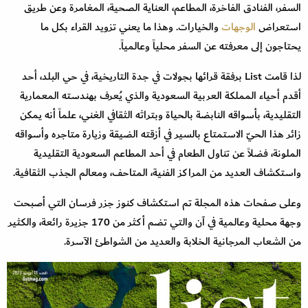
السفر، الفنادق الفاخرة، المطاعم، العناية الصحية، المغامرة وعن طريق
استعراض
الوجهات
والخيارات. وهذا ما يعني تزويد القراء بكل ما
يحتاجون إلى معرفته عن السفر محلياً وعالمياً.
لذا قامت List برفقة قرائها بجولات في جدة التاريخية، في حي البلد، أحد
أقدم أحياء المملكة العربية السعودية والذي يُعرف بهندسته المعمارية
التقليدية، بأسواقه النابضة بالحياة وبتراثه الثقافي الغني، علماً أنه يمكن
زائر هذا الحيّ الاستمتاع بالسير في أزقته الضيقة وزيارة متاجره وأسواقه
الملونة، فضلاً عن تناول الطعام في أحد المطاعم السعودية التقليدية
واستكشاف العديد من المراكز الفنية، المتاحف، ومعالم الجذب الثقافية.
وعلى صفحات هذه المجلة تم استكشاف كنوز جزر فرسان التي أصبحت
وجهة محلية وعالمية في آن والتي تضم أكثر من 170 جزيرة رائعة، والكثير
من الشعاب المرجانية الخلابة والعديد من الشواطئ الآسرة.