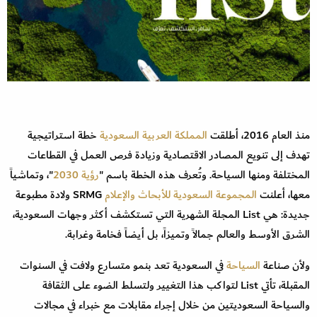
منذ العام 2016، أطلقت
المملكة العربية السعودية
خطة استراتيجية
تهدف إلى تنويع المصادر الاقتصادية وزيادة فرص العمل في القطاعات
المختلفة ومنها السياحة. وتُعرف هذه الخطة باسم "
رؤية 2030
"، وتماشياً
معها، أعلنت
المجموعة السعودية للأبحاث والإعلام
SRMG ولادة مطبوعة
جديدة: هي List المجلة الشهرية التي تستكشف أكثر وجهات السعودية،
الشرق الأوسط والعالم جمالاً وتميزاً، بل أيضاً فخامة وغرابة.
ولأن صناعة
السياحة
في السعودية تعد بنمو متسارع ولافت في السنوات
المقبلة، تأتي List لتواكب هذا التغيير ولتسلط الضوء على الثقافة
والسياحة السعوديتين من خلال إجراء مقابلات مع خبراء في مجالات