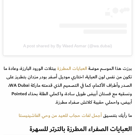
A post shared by By Waed Asmar (@wa.dubai)
برزت هذا الموسم موضة
العبايات المطرزة
ببتلات الورود البارزة، وعادة ما
تكون من نفس لون العباية، اختاري موديل أصفر بودر مزدان بتطريز على
الصدر وأطراف الأكمام، كما في التصميم الذي قدمته ماركة WA Dubai،
ونسقيه مع فستان أبيض طويل سادة، واكملي الطلة بحذاء Pointed
أبيض، واحملي حقيبة كلاتش صفراء مطرزة.
ما رأيك بتنسيق
أجمل لفات حجاب للعيد من وحي الفاشينيستا
العبايات الصفراء المطرزة بالترتر للسهرة