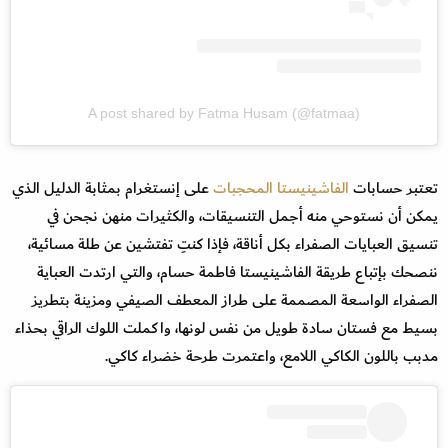
A post shared by Fatma Husam (@fatmaa)
تعتبر حسابات
الفاشينيستا المحجبات
على إنستغرام بمثابة الدليل الذي
يمكن أن نستوحي منه أجمل التنسيقات، والكثيرات منهن نجحن في
تنسيق العبايات الصفراء بكل أناقة، فإذا كنتِ تفتشين عن طلة مسائية،
ننصحك بإتباع طريقة الفاشينيستا فاطمة حسام، والتي ارتدت العباية
الصفراء الواسعة المصممة على طراز المعطف الصيفي ومزينة بتطريز
بسيط مع فستان سادة طويل من نفس لونها، واكملت اللوك الراقي بحذاء
مدبب باللون الكاكي اللامع، واعتمرت طرحة خضراء كاكي.