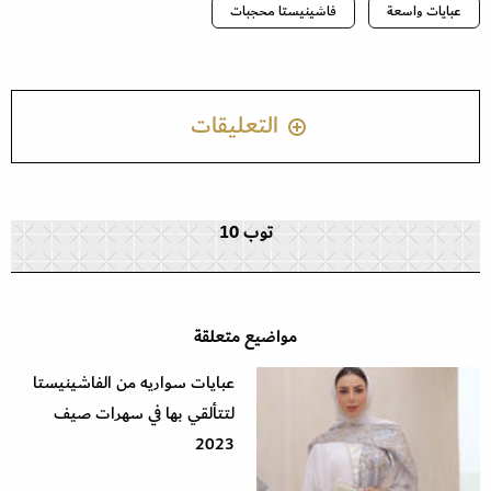
عبايات واسعة
فاشينيستا محجبات
التعليقات
توب 10
مواضيع متعلقة
عبايات سواريه من الفاشينيستا
لتتألقي بها في سهرات صيف
2023