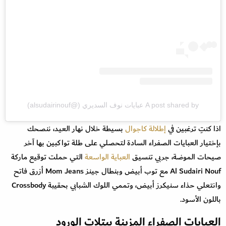
A post shared by عبايات نوف السديري (@alsudairinouf)
اذا كنتِ ترغبين في
إطلالة كاجوال
بسيطة خلال نهار العيد، ننصحك
بإختيار العبايات الصفراء السادة لتحصلي على طلة تواكبين بها آخر
صيحات الموضة، جربي تنسيق
العباية الواسعة
التي حملت توقيع ماركة
Al Sudairi Nouf مع توب أبيض وبنطال جينز Mom Jeans أزرق فاتح
وانتعلي حذاء سنيكرز أبيض، وتممي اللوك الشبابي بحقيبة Crossbody
باللون الأسود.
العبايات الصفراء المزينة ببتلات الورود