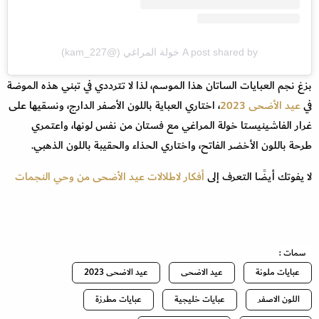
A post shared by خولة المراغي (@kam_227)
بزغ نجم العبايات الساتان هذا الموسم، لذا لا تترددي في تبني هذه الموضة
في
عيد الأضحى 2023
، اختاري العباية باللون الأصفر الدارج، ونسقيها على
غرار الفاشينيستا خولة المراغي مع فستان من نفس لونها، واعتمري
طرحة باللون الأخضر الفاتح، واختاري الحذاء والحقيبة باللون الذهبي.
لا يفوتك أيضًا التعرف إلى
أفكار لاطلالات عيد الأضحى من وحي النجمات
سمات :
عبايات ملونة
عيد الاضحى
عيد الاضحى 2023
اللون الاصفر
عبايات خليجية
عبايات مطرزة