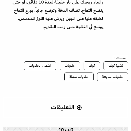
والماء ويحرك على نار خفيفة لمدة 10 دقائق، أو حتى
ينضج التفاح. تضاف القرفة وتوضع جانباً. يوزع التفاح
كطبقة عليا على الجبن ويرش عليه اللوز المحمص.
يوضع في الثلاجة حتى وقت التقديم.
سمات :
تشيز كيك
كيك
حلويات
اشهى الحلويات
حلويات سريعة
حلويات سهلة
التعليقات
توب 10