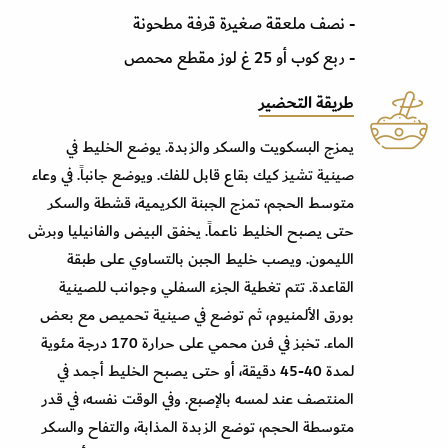
- نصف ملعقة صغيرة قرفة مطحونة
- ربع كوب أو 25 غ لوز مقطع محمص
طريقة التحضير
يمزج البسكويت والسكر والزبدة. يوضع الخليط في
صينية تشيز كيك بقاع قابل للفك. ويوضع جانباً. في وعاء
متوسط الحجم، تمزج الجبنة الكريمية، قشطة والسكر
حتى يصبح الخليط ناعماً. يخفق البيض والفانيليا وبرش
الليمون. ويصب خليط الجبن بالتساوي على طبقة
القاعدة. تتم تغطية الجزء السفلي وجوانب للصينية
بورق الألمنيوم، ثم توضع في صينية تحميص مع بعض
الماء. تخبز في فرن محمي على حرارة 170 درجة مئوية
لمدة 40-45 دقيقة، أو حتى يصبح الخليط أجمد في
المنتصف عند لمسه بالإصبع. وفي الوقت نفسه، في قدر
متوسطة الحجم، توضع الزبدة المذابة، والتفاح والسكر