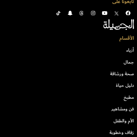
تابعونا على
الأقسام
أزياء
جمال
صحة ورشاقة
دليل حياة
مطبخ
فن ومشاهير
الأم والطفل
زفاف وخطوبة