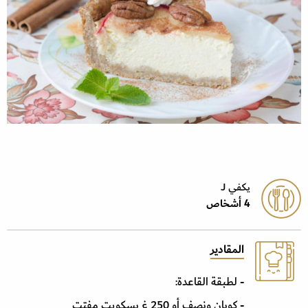
يكفي J
4 أشخاص
المقادير
- لطبقة القاعدة:
- كوبان ونصف أو 250 غ بسكويت مفتت