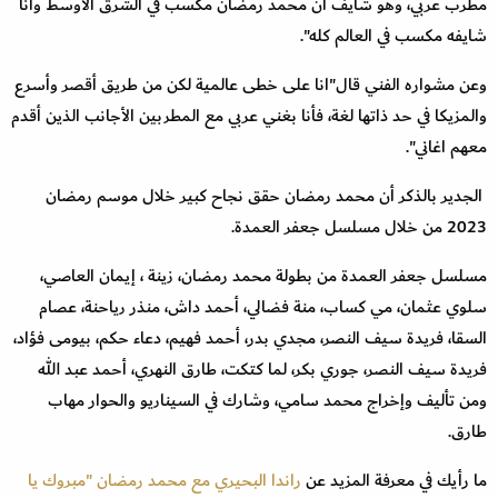
مطرب عربي، وهو شايف أن محمد رمضان مكسب في الشرق الأوسط وانا
شايفه مكسب في العالم كله".
وعن مشواره الفني قال"انا على خطى عالمية لكن من طريق أقصر وأسرع
والمزيكا في حد ذاتها لغة، فأنا بغني عربي مع المطربين الأجانب الذين أقدم
معهم اغاني".
الجدير بالذكر أن محمد رمضان حقق نجاح كبير خلال موسم رمضان
2023 من خلال مسلسل جعفر العمدة.
مسلسل جعفر العمدة من بطولة محمد رمضان، زينة ، إيمان العاصي،
سلوي عثمان، مي كساب، منة فضالي، أحمد داش، منذر رياحنة، عصام
السقا، فريدة سيف النصر، مجدي بدر، أحمد فهيم، دعاء حكم، بيومى فؤاد،
فريدة سيف النصر، جوري بكر، لما كتكت، طارق النهري، أحمد عبد الله
ومن تأليف وإخراج محمد سامي، وشارك في السيناريو والحوار مهاب
طارق.
ما رأيك في معرفة المزيد عن
راندا البحيري مع محمد رمضان "مبروك يا