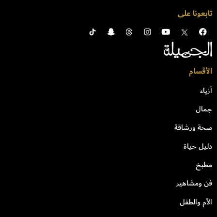
تابعونا على
الأقسام
أزياء
جمال
صحة ورشاقة
دليل حياة
مطبخ
فن ومشاهير
الأم والطفل