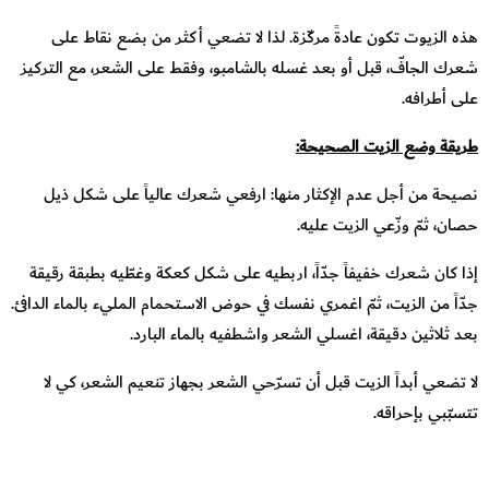
هذه الزيوت تكون عادةً مركّزة. لذا لا تضعي أكثر من بضع نقاط على
شعرك الجافّ، قبل أو بعد غسله بالشامبو، وفقط على الشعر، مع التركيز
على أطرافه.
طريقة وضع الزيت الصحيحة:
نصيحة من أجل عدم الإكثار منها: ارفعي شعرك عالياً على شكل ذيل
حصان، ثمّ وزّعي الزيت عليه.
إذا كان شعرك خفيفاً جدّاً، اربطيه على شكل كعكة وغطّيه بطبقة رقيقة
جدّاً من الزيت، ثمّ اغمري نفسك في حوض الاستحمام المليء بالماء الدافئ.
بعد ثلاثين دقيقة، اغسلي الشعر واشطفيه بالماء البارد.
لا تضعي أبداً الزيت قبل أن تسرّحي الشعر بجهاز تنعيم الشعر، كي لا
تتسبّبي بإحراقه.