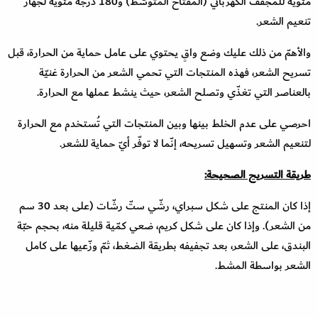
مئويّة للمجفّف الكهربائي (المفتاح المتوسّط) و180 درجة مئويّة لجهاز
تنعيم الشعر.
والأهمّ من ذلك عليك وضع واقٍ يحتوي على عامل حماية من الحرارة، قبل
تسريح الشعر، فهذه المنتجات التي تحمي الشعر من الحرارة غنيّة
بالعناصر التي تغذّي وتصلح الشعر، حيث ينشط عملها مع الحرارة.
احرصي على عدم الخلط بينها وبين المنتجات التي تُستخدم مع الحرارة
لتنعيم الشعر وتسهيل تسريحه، إنّما لا توفّر أيّ حماية للشعر.
طريقة التسريح الصحيحة:
إذا كان المنتج على شكل سبراي، رشّي ستّ رشّات (على بعد 30 سم
من الشعر). وإذا كان على شكل كريم، ضعي كمّية قليلة منه، بحجم حبّة
البندق، على الشعر، بعد تجفيفه بطريقة الضغط، ثمّ وزّعيها على كامل
الشعر بواسطة المشط.