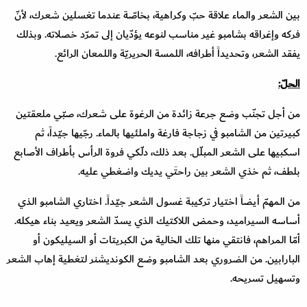
بين الشعر والماء علاقة حبّ وكراهية، بخاصّة عندما تغسلين شعرك، لأنّ
فركه وإغراقه بشامبو غير مناسب لنوعه يؤدّيان إلى تمرّد خصلاته. وبذلك
يفقد الشعر، وتحديداً أطرافه، اللمسة الحريريّة واللمعان الرائع.
الحلّ:
من أجل تجنّب وضع جرعة زائدة من الرغوة على شعرك، صبّي ملعقتين
كبيرتين من الشامبو في زجاجة فارغة واملئيها بالماء. رجّيها جيّداً، ثم
اسكبيها على الشعر المبلّل. بعد ذلك، دلّكي فروة الرأس بأطراف الأصابع
بلطف، ثم خذي الشعر بين راحتَي يديك واضغطي عليه.
من المهمّ أيضاً اختيار تركيبة غسول الشعر جيّداً. اختاري الشامبو الذي
أساسه السيراميد، وحمض اللاكتيك الذي يسدّ الشعر ويعيد بناء هيكله.
أمّا المراهم، فانتقي منها تلك الخالية من الكبريتات أو السيليكون أو
البارابين. من الضروري بعد الشامبو وضع الكونديشنر لتغطية إهاب الشعر
وتسهيل تسريحه.