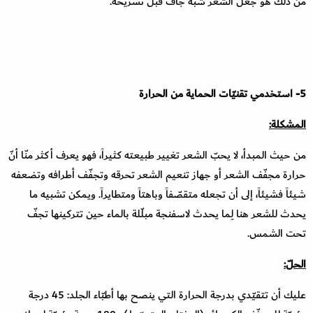
من ذلك هو جعل الشعر شبه جافّ قبل تسريحه.
5- استخدمي تقنيّات الحماية من الحرارة
المشكلة:
من حيث المبدأ، لا يحبّ الشعر تغيير طبيعته كثيراً، فهو يعرف أكثر منّا أنّ
حرارة مجفّف الشعر أو جهاز تنعيم الشعر تحرقه وتجفّف أطرافه وتضعفه
شيئاً فشيئاً، إلى أن تجعله متقصّفاً وباهتاً ومتطايراً. ويمكن تشبيه ما
يحدث للشعر هنا لِما يحدث لاسفنجة مبلّلة بالماء حين تتركينها تجفّ
تحت الشمس.
الحلّ
:
عليك أن تتقيّدي بدرجة الحرارة التي ينصح بها أطبّاء الجلد: 45 درجة