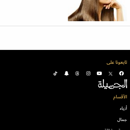
تابعونا على
الأقسام
أزياء
جمال