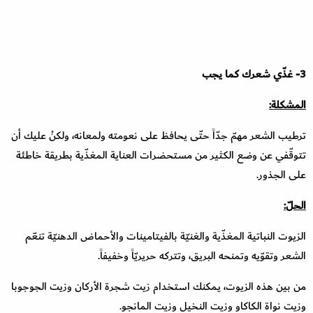
3
- غذّي شعرك كما يجب
المشكلة:
ترطيب الشعر مهمّ جدّاً حتّى يحافظ على نعومته ولمعانه، ولكنْ عليك أن
تتوقّفي عن وضع الكثير من مستحضرات العناية المغذّية بطريقة خاطئة
على الجذور.
الحلّ
:
الزيوت النباتية المغذّية والغنيّة بالفيتامينات والأحماض الدهنيّة تنعّم
الشعر وتقوّيه وتمنحه البريق، وتتركه حريريّاً وخفيفاً.
من بين هذه الزيوت، يمكنك استخدام زيت شجرة الأركان وزيت الجوجوبا
وزيت نواة الكاكاو وزيت النخيل وزيت المانجو.