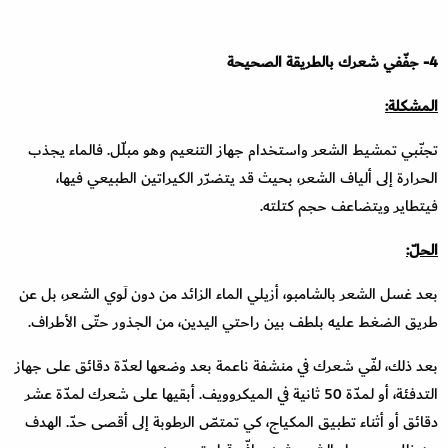
4- جفّفي شعرك بالطريقة الصحيحة
المشكلة:
تجنّبي تمشيط الشعر واستخدام جهاز التنعيم وهو مبلّل. فالماء يجذب
الحرارة إلى ألياف الشعر، بحيث قد يتضرّر الكيراتين الطبيعي فيها،
فيتطاير ويتضاعف حجم كتلته.
الحلّ:
بعد غسل الشعر بالشامبو، أزيلي الماء الزائد من دون لَوي الشعر، بل عن
طريق الضغط عليه بلطف بين راحتي اليدين، من الجذور حتّى الأطراف.
بعد ذلك، لفّي شعرك في منشفة ناعمة بعد وضعها لعدّة دقائق على جهاز
التدفئة، أو لمدّة 50 ثانية في الميكروويف. أبقيها على شعرك لمدّة عشر
دقائق أو أثناء تطبيق المكياج، كي تمتصّ الرطوبة إلى أقصى حدّ. الهدف