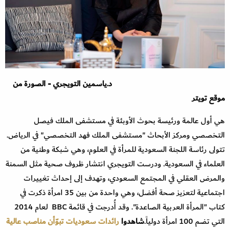
د.ياسمين التويجري -
الصورة من
موقع تويتر
هي أول عالمة ورئيسة بحوث الأوبئة في مستشفى الملك فيصل
التخصصي ومركز الأبحاث "مستشفى الملك فهد التخصصي" في الرياض.
تتولى رئاسة اللجنة السعودية للمرأة في العلوم، وهي شبكة وطنية من
العلماء في السعودية. ودرست التويجري انتشار ظروف صحية مثل السمنة
والمرض العقلي في المجتمع السعودي، وتهدف إلى إحداث تغييرات
اجتماعية لتعزيز صحة أفضل، وهي واحدة من بين 35 امرأة ذكرت في
كتاب "المرأة العربية الصاعدة". وقد أُدرجت في قائمة BBC لعام 2014
التي تضم 100 امرأة دولياً.
شاهدوا
رائدات سعوديات تبوّأن مناصب عالية