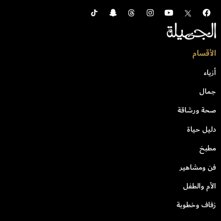
الأقسام
أزياء
جمال
صحة ورشاقة
دليل حياة
مطبخ
فن ومشاهير
الأم والطفل
زفاف وخطوبة