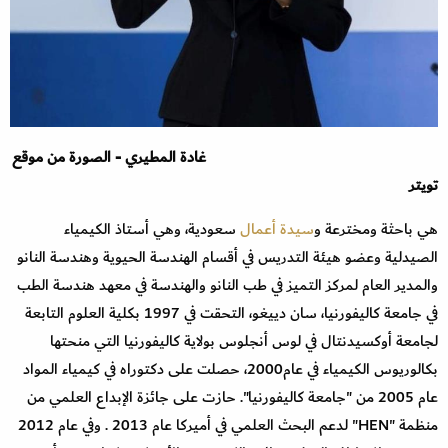
غادة المطيري - الصورة من موقع
تويتر
هي باحثة ومخترعة و
سيدة أعمال
سعودية، وهي أستاذ الكيمياء
الصيدلية وعضو هيئة التدريس في أقسام الهندسة الحيوية وهندسة النانو
والمدير العام لمركز التميز في طب النانو والهندسة في معهد هندسة الطب
في جامعة كاليفورنيا، سان دييغو، التحقت في 1997 بكلية العلوم التابعة
لجامعة أوكسيدنتال في لوس أنجلوس بولاية كاليفورنيا التي منحتها
بكالوريوس الكيمياء في عام2000، حصلت على دكتوراه في كيمياء المواد
عام 2005 من "جامعة كاليفورنيا". حازت على جائزة الإبداع العلمي من
منظمة "HEN" لدعم البحث العلمي في أميركا عام 2013 . وفي عام 2012