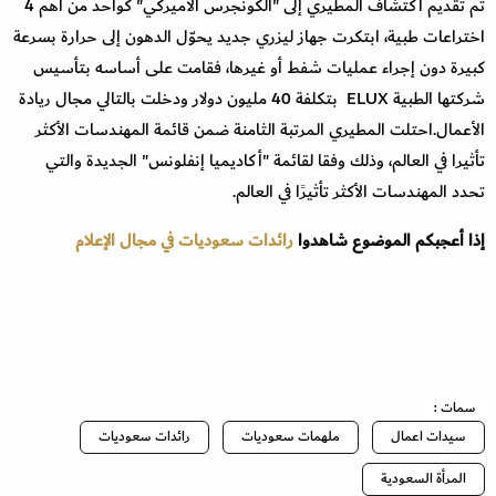
تم تقديم اكتشاف المطيري إلى "الكونجرس الأميركي" كواحد من أهم 4
اختراعات طبية، ابتكرت جهاز ليزري جديد يحوّل الدهون إلى حرارة بسرعة
كبيرة دون إجراء عمليات شفط أو غيرها، فقامت على أساسه بتأسيس
شركتها الطبية ELUX بتكلفة 40 مليون دولار ودخلت بالتالي مجال ريادة
الأعمال.احتلت المطيري المرتبة الثامنة ضمن قائمة المهندسات الأكثر
تأثيرا في العالم، وذلك وفقا لقائمة "أكاديميا إنفلونس" الجديدة والتي
تحدد المهندسات الأكثر تأثيرًا في العالم.
إذا أعجبكم الموضوع شاهدوا
رائدات سعوديات في مجال الإعلام
سمات :
سيدات اعمال
ملهمات سعوديات
رائدات سعوديات
المرأة السعودية