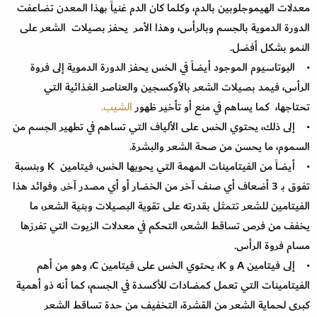
معدلات الهيموجلوبين بالدم، وكلما كان الدم غنياً بهذا المعدن تضاعفت
الدورة الدموية بالجسم وبالرأس، وهذا الأمر يحفز بصيلات الشعر على
النمو بشكل أفضل.
• البوتاسيوم الموجود أيضاً في الخس يحفز الدورة الدموية إلى فروة
الرأس، فيمد بصيلات الشعر بالأوكسجين والعناصر الغذائية التي
تحتاجها، كما يساهم في منع أو تأخير ظهور
الشيب.
• إلى ذلك، يحتوي الخس على الألياف التي تساهم في تطهير الجسم من
السموم، ما يحسن من صحة الشعر والبشرة.
• أيضاً من الفيتامينات المهمة التي يحويها الخس، فيتامين K وبنسبة
تفوق بـ 3 أضعاف أي صنف آخر من الخضار أو أي مصدر آخر. وفوائد هذا
الفيتامين للشعر تتمثل بقدرته على تقوية البصيلات وبنية الشعر، ما
يخفف من فرص تساقط الشعر، التحكم في معدلات الزيوت التي تفرزها
مسام فروة الرأس.
• إلى فيتامين A و K، يحتوي الخس على فيتامين C، وهو من أهم
الفيتامينات التي تعمل كمضادات للأكسدة في الجسم، كما أنه ذو أهمية
كبرى لحماية الشعر من القشرة، التخفيف من حدة تساقط الشعر