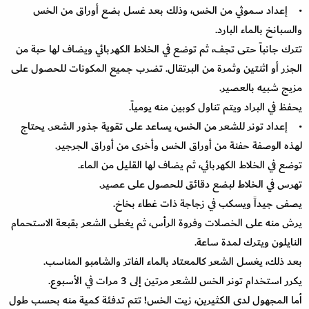
• إعداد سموثي من الخس، وذلك بعد غسل بضع أوراق من الخس
والسبانخ بالماء البارد.
تترك جانباً حتى تجف، ثم توضع في الخلاط الكهربائي ويضاف لها حبة من
الجزر أو اثنتين وثمرة من البرتقال. تضرب جميع المكونات للحصول على
مزيج شبيه بالعصير.
يحفظ في البراد ويتم تناول كوبين منه يومياً.
• إعداد تونر للشعر من الخس، يساعد على تقوية جذور الشعر. يحتاج
لهذه الوصفة حفنة من أوراق الخس وأخرى من أوراق الجرجير.
توضع في الخلاط الكهربائي، ثم يضاف لها القليل من الماء.
تهرس في الخلاط لبضع دقائق للحصول على عصير.
يصفى جيداً ويسكب في زجاجة ذات غطاء بخاخ.
يرش منه على الخصلات وفروة الرأس، ثم يغطى الشعر بقبعة الاستحمام
النايلون ويترك لمدة ساعة.
بعد ذلك، يغسل الشعر كالمعتاد بالماء الفاتر والشامبو المناسب.
يكرر استخدام تونر الخس للشعر مرتين إلى 3 مرات في الأسبوع.
أما المجهول لدى الكثيرين، زيت الخس! تتم تدفئة كمية منه بحسب طول