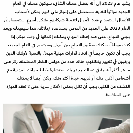
يشير عام 2023 إلى أنه بفضل عملك الشاق، سيكون عملك في العام
الجديد مواتياً للغاية. ستحصل على إنجاز مالي كبير. يمكن لأصحاب
الأعمال استخدام هذه الأموال لتنمية شركاتهم بشكل أسرع. ستحصل في
العام 2023 على العديد من الفرص بمساعدة زملائك. هذا سيفيدك ويعد
بجني النجاح. حتى عند إعطاء المهام، يمكنك إكمالها في وقت مبكر. إذا
كنت موظفاً، يمكنك تحقيق النجاح بين أبريل وسبتمبر. في العام الجديد،
يجب أن تكون حريصاً في اتخاذ قرارات مهنية مهمة. بالنسبة لأولئك الذين
يرغبون في تغيير وظائفهم، هناك عدد من عوامل الخطر المحتملة. ركز على
ما هو أكثر أهمية في عملك. يجدر بك استشارة خطط حياتك المهنية مع
أشخاص أذكى منك أو لديهم خبرة أكثر منك، ولكن أيضاً لا يمكنك
الكشف عن الكثير، يجب أن تظل بعض الأفكار سرية حتى لا تفقد الميزة
على المنافسة.