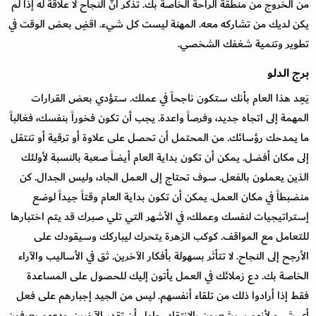
من الخروج من منطقة الراحة الخاصة بك. تذكر أنّ النجاح لا علاقة له إذا لم
يكن لديك من تشاركه معه. المهنة ليست كل شيء. اقضِ بعض الوقت في
تطوير وتنمية شغفك الشخصي.
برج الدلو
يَعِد هذا العام بأنك ستكون ناجحاً في عملك. ستؤدي بعض القرارات
المهمة إلى اتجاه جديد، وفرصاً واعدة. يجب أن تكون فخوراً بنفسك، فغالباً
ما يمدحك رؤسائك. من المحتمل أن تحصل على علاوة أو ترقية أو تنتقل
إلى مكان أفضل. يمكن أن تكون بداية العام أيضاً صعبة بالنسبة لأولئك
الذين يعملون بالفعل. سوف تحتاج إلى العمل الجاد، وليس الجدال. كن
منضبطاً في مكان العمل. يمكن أن تكون بداية العام وقتاً جيداً لوضع
إستراتيجيات لنفسك وعملك، في الأشهر التي تلي صبرك قد يتم اختبارها
للتعامل مع المواقف. كوكب الزهرة يتحرك ليباركك وسيقودك على
الأرجح إلى النجاح. لا تتأثر بسهولة بأفكار الآخرين. ثق في الأساليب والآراء
الخاصة بك. دع زملائك في العمل يأتون إليك للحصول على المساعدة
فقط إذا أرادوا ذلك من تلقاء أنفسهم. ليس من الجيد إجبارهم على فعل
أي شيء لأنهم سيشعرون بالانتقاد. حاول أن تقدر الآخرين. ودعهم يعرفون