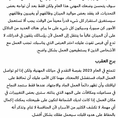
سوف يتحسن وضعك المهني هذا العام ولكن فقط بعد أن تواجه بعض
التحديات. قد يفقد بعض مواليد الميزان وظائفهم أو يغيرون وظائفهم.
سيستغرق استقرار كل شيء قدراً معيناً من الوقت. يجب ألا تستعجل
الأمور. كن صبوراً، وسيكون كل شيء على ما يرام. هناك العديد من الدلائل
على أن الميزان غالباً ما ينتقل إلى العمل لأن رؤسائك يثقون في قدراتك. لا
تدع أي فرص تفوت عليك، اختر العرض الذي يناسبك. تجنب العمل مع
الأشخاص الذين لا يستطيعون العمل بشكل واضح.
برج العقرب
تتمتع في العام 2023 بفرصة التقدم في حياتك المهنية، ولكن إذا لم تواصل
العمل الجاد، فستفشل كالمعتاد. مهما كان الأمر، عليك أن تحافظ على
لياقتك وأن تظهر دائماً العمل الجاد والاجتهاد. عندها فقط ستجد النجاح
في مساعيك، ومكافآت على الجهد الذي بذلته. سترى بعض التغييرات في
مكان العمل. إذا كانت لديك الشجاعة لتكون على طبيعتك، يمكنك إكمال
أي مهمة. لا تكشف الكثير من الأسرار، لأن المنافسة لا تنام. وتذكر أنه
بالحفاظ على هدوء قلبك، سيعمل عقلك بشكل أفضل.