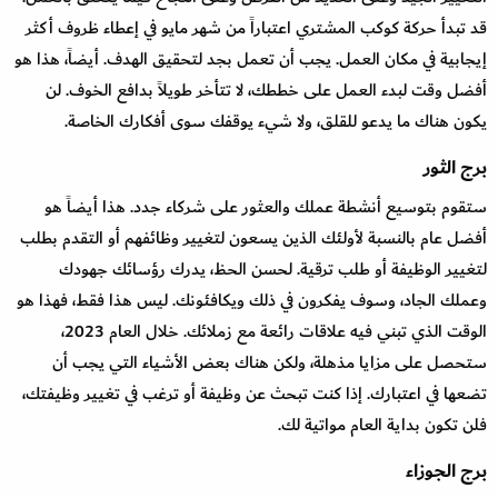
قد تبدأ حركة كوكب المشتري اعتباراً من شهر مايو في إعطاء ظروف أكثر
إيجابية في مكان العمل. يجب أن تعمل بجد لتحقيق الهدف. أيضاً، هذا هو
أفضل وقت لبدء العمل على خططك، لا تتأخر طويلاً بدافع الخوف. لن
يكون هناك ما يدعو للقلق، ولا شيء يوقفك سوى أفكارك الخاصة.
برج الثور
ستقوم بتوسيع أنشطة عملك والعثور على شركاء جدد. هذا أيضاً هو
أفضل عام بالنسبة لأولئك الذين يسعون لتغيير وظائفهم أو التقدم بطلب
لتغيير الوظيفة أو طلب ترقية. لحسن الحظ، يدرك رؤسائك جهودك
وعملك الجاد، وسوف يفكرون في ذلك ويكافئونك. ليس هذا فقط، فهذا هو
الوقت الذي تبني فيه علاقات رائعة مع زملائك. خلال العام 2023،
ستحصل على مزايا مذهلة، ولكن هناك بعض الأشياء التي يجب أن
تضعها في اعتبارك. إذا كنت تبحث عن وظيفة أو ترغب في تغيير وظيفتك،
فلن تكون بداية العام مواتية لك.
برج الجوزاء