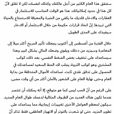
ستنفق هذا العام الكثير من أجل عائلتك وكذلك لنفسك، لكن لا تقلق لأنّ
كل هذا في حدود إمكانياتك. هذا هو الوقت المناسب للاستثمار في
العقارات والادخار، فلديك ما يكفي من الخبرة والمعرفة للاستمتاع بالحياة
التي تريدها. إنّ اتخاذ قرارات حكيمة من خلال الاستثمار أو الادخار
سيفيدك على المدى الطويل.
خلال الفترة من أغسطس إلى أكتوبر، يجعلك تأثير المريخ أكثر ميلاً إلى
المغامرة وسيزيد من دخلك ويقوي وضعك المالي بشكل كبير وهذا
سيساعدك على تخفيف بعض الضغط النفسي. بعد ذلك، كوكب
المشتري وهو كوكب الثروة، يجلب لك الحظ السعيد لمساعدتك في
الحصول على تدفق نقدي ثابت. تساعدك الأموال المتدفقة من بداية
العام وحتى نهاية العام على الشعور بالأمان أكثر من أي وقت مضى.
على الرغم من أنّ الحب ليس كما هو متوقع، إلا أنه يمكنك أن تنتصر
عندما تكون هناك العديد من الظروف المثالية لدعمك طوال العام الجديد.
سيكون لمعظم العوامل الأخرى تغييرات إيجابية، مما يساعدك على
تطوير المزيد. حتى لو شعرت بالتوتر أو الانهيار العاطفي، فقط تذكر أنّ