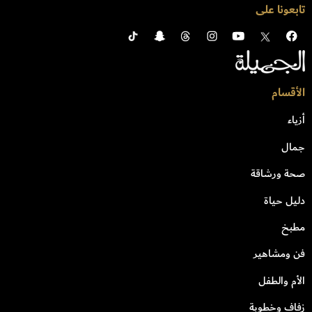
تابعونا على
الأقسام
أزياء
جمال
صحة ورشاقة
دليل حياة
مطبخ
فن ومشاهير
الأم والطفل
زفاف وخطوبة