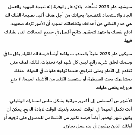
سيشهد عام 2023 تمتُّعك بالازدهار والوفرة. إنه نتيجة الجهود والعمل
الجاد والاستعداد للتضحية بحياتك من أجل هدف أكبر. نصيحة الفلك لك
هي عدم التخلي عن أهدافك وتطلعاتك لمجرد أنّ الأمور تزداد صعوبة.
ادفع نفسك واجتهد لتحقيق نتائج أفضل في جميع المجالات التي تشارك
فيها.
سيكون عام 2023 مليئاً بالتحديات ولكنه أيضاً فرصة لك للقيام بكل ما في
وسعك لخلق شيء رائع. ليس كل شهر فيه تحديات. لذلك، اعرف متى
تتقدم إلى الأمام ومتى تتراجع. عندما تواجه عقبات في الحياة، احتفظ
بمشاعرك تحت السيطرة، أو ستفسد الكثير من الأشياء المهمة. لا تدع
غرورك يطغى عليك.
الأشهر من أغسطس إلى أكتوبر مواتية بشكل خاص لمسارك الوظيفي.
أنت تكمل المهمة في الوقت المحدد ولديك الوقت لزيادة الربح. يمكن أن
يكون شهر نوفمبر أيضاً فرصة لكثير من الأشخاص للحصول على ترقية. أو
أولئك الذين يرغبون في بدء عمل تجاري.